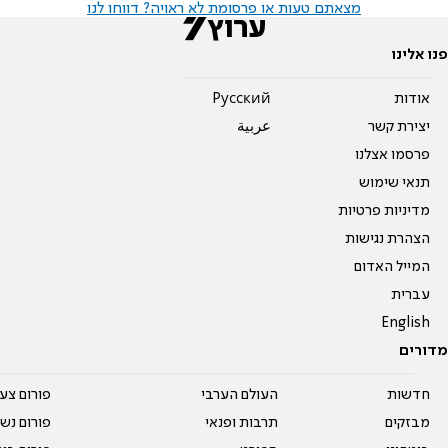
מצאתם טעות או פרסומת לא ראויה? דווחו לנו
פנו אלינו
אודות
Pусский
יצירת קשר
عربية
פרסמו אצלנו
תנאי שימוש
מדיניות פרטיות
הצהרת נגישות
המייל האדום
עברית
English
מדורים
חדשות
העולם הערבי
פורום צע
מבזקים
תרבות ופנאי
פורום נשו