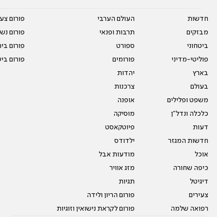
חדשות
העולם הערבי
פורום צע
מבזקים
תרבות ופנאי
פורום נשו
ביטחוני
ספורט
פורום בי
פוליטי-מדיני
פורומים
פורום בי
בארץ
יהדות
בעולם
צרכנות
משפט ופלילים
אופנה
כלכלה ונדל"ן
מוסיקה
דעות
פיוטקאסט
חדשות המגזר
ילדודס
אוכל
מודעות אבל
כיפה שחורה
מזג אוויר
דיגיטל
תגיות
צעירים
פורום הריון ולידה
רפואה שלמה
פורום לקראת נישואין וזוגיות