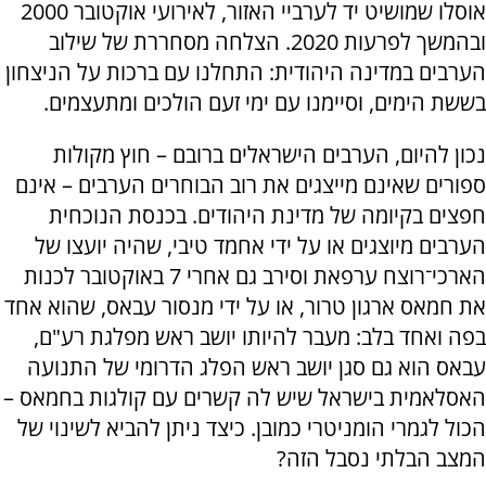
אוסלו שמושיט יד לערביי האזור, לאירועי אוקטובר 2000
ובהמשך לפרעות 2020. הצלחה מסחררת של שילוב
הערבים במדינה היהודית: התחלנו עם ברכות על הניצחון
בששת הימים, וסיימנו עם ימי זעם הולכים ומתעצמים.
נכון להיום, הערבים הישראלים ברובם – חוץ מקולות
ספורים שאינם מייצגים את רוב הבוחרים הערבים – אינם
חפצים בקיומה של מדינת היהודים. בכנסת הנוכחית
הערבים מיוצגים או על ידי אחמד טיבי, שהיה יועצו של
הארכי־רוצח ערפאת וסירב גם אחרי 7 באוקטובר לכנות
את חמאס ארגון טרור, או על ידי מנסור עבאס, שהוא אחד
בפה ואחד בלב: מעבר להיותו יושב ראש מפלגת רע"ם,
עבאס הוא גם סגן יושב ראש הפלג הדרומי של התנועה
האסלאמית בישראל שיש לה קשרים עם קולגות בחמאס –
הכול לגמרי הומניטרי כמובן. כיצד ניתן להביא לשינוי של
המצב הבלתי נסבל הזה?