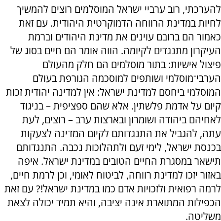
להערכתי, רוב ערביי ישראל המוסלמים רוצים להמשיך
לחיות במדינת הרווחה הדמוקרטית היהודית. עם זאת
כאמור הם ברובם עוינים את מדינת היהודים וברמת
העיקרון מתנגדים לקיומה. הווה אומר הם חיים בסוג של
פיצול אישיות: בתור מוסלמים הם חלק מהעולם
הערבי־מוסלמי ושותפים למוסכמה הגורפת בעולם
המוסלמי ביחסם למדינת ישראל: אין למדינה יהודית זכות
קיום על אדמת פלשתין. אלא שהם ספציפית – בניגוד
לאחיהם ביהודה ושומרון ובארצות ערב – רוצים, לעת
עתה, להגביל את התנגדותם לקיום המדינה לצעקות
בכנסת ישראל, לימי זעם ולתהלוכות נכבה. התנגדותם
תישאר במסגרת החיים הטובים במדינת ישראל. איפה
באזור יזכו למדינת רווחה, לביטוח לאומי, וכן לרמת חיים,
לרמה רפואית ולזכויות אדם כמו במדינת ישראל!? עם זאת
הכפילות המתוארת אינה יציבה, והיא תמיד יכולה לצאת
משליטה.