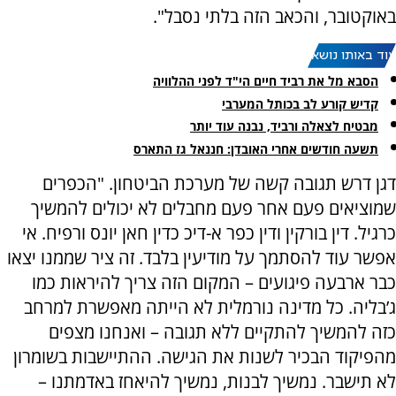
באוקטובר, והכאב הזה בלתי נסבל".
עוד באותו נושא:
הסבא מל את רביד חיים הי"ד לפני ההלוויה
קדיש קורע לב בכותל המערבי
מבטיח לצאלה ורביד, נבנה עוד יותר
תשעה חודשים אחרי האובדן: חננאל גז התארס
דגן דרש תגובה קשה של מערכת הביטחון. "הכפרים
שמוציאים פעם אחר פעם מחבלים לא יכולים להמשיך
כרגיל. דין בורקין ודין כפר א-דיכ כדין חאן יונס ורפיח. אי
אפשר עוד להסתמך על מודיעין בלבד. זה ציר שממנו יצאו
כבר ארבעה פיגועים – המקום הזה צריך להיראות כמו
ג’בליה. כל מדינה נורמלית לא הייתה מאפשרת למרחב
כזה להמשיך להתקיים ללא תגובה – ואנחנו מצפים
מהפיקוד הבכיר לשנות את הגישה. ההתיישבות בשומרון
לא תישבר. נמשיך לבנות, נמשיך להיאחז באדמתנו –