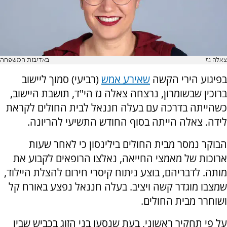
צאלה גז
באדיבות המשפחה
בפיגוע הירי הקשה
שאירע אמש
(רביעי) סמוך ליישוב
ברוכין שבשומרון, נרצחה צאלה גז הי"ד, תושבת היישוב,
כשהייתה בדרכה עם בעלה חננאל לבית החולים לקראת
לידה. צאלה הייתה בסוף החודש התשיעי להריונה.
הבוקר נמסר מבית החולים בילינסון כי לאחר שעות
ארוכות של מאמצי החייאה, נאלצו הרופאים לקבוע את
מותה. לדבריהם, בוצע ניתוח קיסרי חירום להצלת היילוד,
שמצבו מוגדר קשה ויציב. בעלה חננאל נפצע באורח קל
ושוחרר מבית החולים.
על פי תחקיר ראשוני, בעת שנסעו בני הזוג בכביש שבין