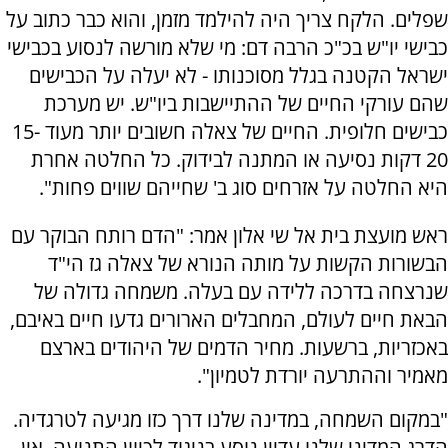
שפלים. הלקח צריך היה להילמד מזמן, והוא כבר כתוב על
כבישי יו"ש בכ"כ הרבה דם: מי שלא מורשה לנסוע בכבישי
ישראל הקטנה בגלל מסוכנותו - לא יעלה על הכבישים
שהם עורקי החיים של ההתיישבות ביו"ש. יש מערכת
כבישים חלופית. החיים של צאלה חשובים יותר מעוד 15-
20 דקות נסיעה או המתנה לבידוק. כל החלטה אחרת
היא החלטה על אזרחים סוג ב' שחייהם שווים פחות".
ראש מועצת בית אל שי אלון אמר: "הדם רותח הבוקר עם
הבשורות הקשות על מותה הנורא של צאלה גז הי"ד
שנרצחה בדרכה ללידה עם בעלה. משמחה גדולה של
הבאת חיים לעולם, המחבלים הארורים גדעו חיים באיבם,
באכזריות, ברשעות. מחיר הדמים של היהודים בארצם
מאמיר וההתרעה יורדת לטמיון".
"במקום השמחה, במדינה שלנו דרך כזו מגיעה לטרגדיה.
הדרג המדיני שלנו עדיין נוסע בניגוד לכיוון התנועה. אין