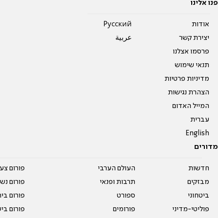
פנו אלינו
אודות
Pусский
יצירת קשר
عربية
פרסמו אצלנו
תנאי שימוש
מדיניות פרטיות
הצהרת נגישות
המייל האדום
עברית
English
מדורים
חדשות
העולם הערבי
פורום צע
מבזקים
תרבות ופנאי
פורום נשו
ביטחוני
ספורט
פורום בי
פוליטי-מדיני
פורומים
פורום בי