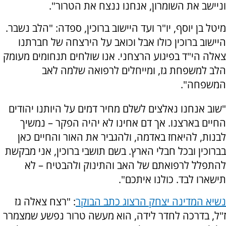
וניישב את השומרון, אנחנו ננצח את הטרור".
מיטל בן יוסף, יו"ר ועד היישוב ברוכין, ספדה: "הלב נשבר.
היישוב ברוכין כולו אבל וכואב על הירצחה של חברתנו
צאלה הי"ד בפיגוע הרצחני. אנו שולחים תנחומים מעומק
הלב למשפחת גז, ומייחלים לרפואה שלמה לאב
המשפחה".
"שוב אנחנו נאלצים לשלם מחיר דמים על היותנו יהודים
החיים בארצנו. אך דם אחינו לא יהיה הפקר – נמשיך
לבנות, להיאחז באדמה, ולהגביר את האור והחיים כאן
בברוכין ובכל חבלי הארץ. בשם תושבי ברוכין, אני מבקשת
להתפלל לרפואתם של האב והתינוק ולהבטיח – לא
תישארו לבד. כולנו איתכם".
נשיא המדינה יצחק הרצוג כתב הבוקר
: "רצח צאלה גז
ז"ל, בדרכה לחדר לידה, הוא מעשה טרור נפשע שמצמרר