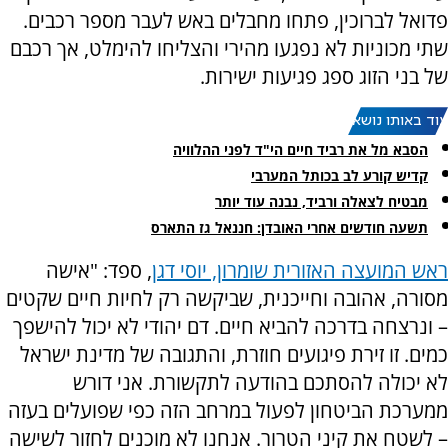
פדואל לברוכין, פתחו מחבלים באש לעבר מספר רכבים.
שתי מכוניות לא נפגעו מהירי והצליחו להימלט, אך רכבם
של בני הזוג ספג פגיעות ישירות.
עוד באותו נושא:
הסבא מל את רביד חיים הי"ד לפני ההלוויה
קדיש קורע לב בכותל המערבי
מבטיח לצאלה ורביד, נבנה עוד יותר
תשעה חודשים אחרי האובדן: חננאל גז התארס
ראש המועצה האזורית שומרון, יוסי דגן
, ספד: "אישה
מסורה, אהובה וחייכנית, שביקשה רק לחיות חיים שקטים
– ונרצחה בדרכה להביא חיים. דם יהודי לא יכול להישפך
כמים. זו זירת פיגועים חוזרת, והתגובה של מדינת ישראל
לא יכולה להסתכם בהודעה לתקשורת. אני דורש
ממערכת הביטחון לפעול במרחב הזה כפי שפועלים בעזה
– לשטח את קיני הטרור. אנחנו לא מוכנים לחזור לשישה