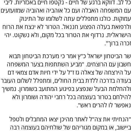
כל לב. דווקא ברגע של חיים - נקטפו חיים באכזריות. ליבי
עם המשפחה האבלה ועם כל אוהביה ואהוביה שמזועזעים
עמוקות. כולנו מתפללים עתה לשלומו של התינוק
ולרפואת בעלה הפצוע חננאל. הטרור לא ינצח את הרוח
הישראלית. נרדוף את הטרור בכל מקום, ולא נשקוט. יהי
זכרה ברוך".
שר הביטחון ישראל כ"ץ אמר כי מערכת הביטחון תבוא
חשבון עם הרוצחים. "מביע השתתפות בצער המשפחה
על הירצחה של צאלה גז ז"ל על ידי חיות אדם צמאי דם
בעודה בדרכה ללדת בבית החולים, ומתפלל לשלום העובר
ולהחלמת הבעל שנפצע בפיגוע המתועב בשומרון. נמשיך
להילחם בטרור בעוצמה בכל רחבי יהודה ושומרון ולא
נאפשר לו להרים ראש".
"הנחיתי את צה"ל לאתר מהיכן יצאו המחבלים ולטפל
ביישוב, או במקום מגוריהם של שולחיהם בעוצמה רבה