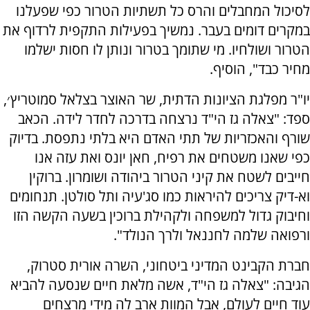
לסיכול המחבלים והרס כל תשתיות הטרור כפי שפעלנו
במקרים דומים בעבר. נמשיך בפעילות התקפית לרדוף את
הטרור ושולחיו. מי שתומך בטרור ונותן לו חסות ישלמו
מחיר כבד", הוסיף.
יו"ר מפלגת הציונות הדתית, שר האוצר בצלאל סמוטריץ׳,
ספד: "צאלה גז הי"ד נרצחה בדרכה לחדר לידה. הכאב
שורף והאכזריות של תתי האדם היא בלתי נתפסת. בדיוק
כפי שאנו משטחים את רפיח, חאן יונס ואת עזה אנו
חייבים לשטח את קיני הטרור ביהודה ושומרון. ברוקין
וא-דיק צריכים להיראות כמו סג'עיה ותל סולטן. תנחומים
וחיבוק גדול למשפחה ולקהילת ברוכין בשעה הקשה הזו
ורפואה שלמה לחננאל ולרך הנולד".
חברת הקבינט המדיני ביטחוני, השרה אורית סטרוק,
הגיבה: "צאלה גז הי"ד, אשה מלאת חיים שנסעה להביא
עוד חיים לעולם, אבל המוות ארב לה מידי מרצחים