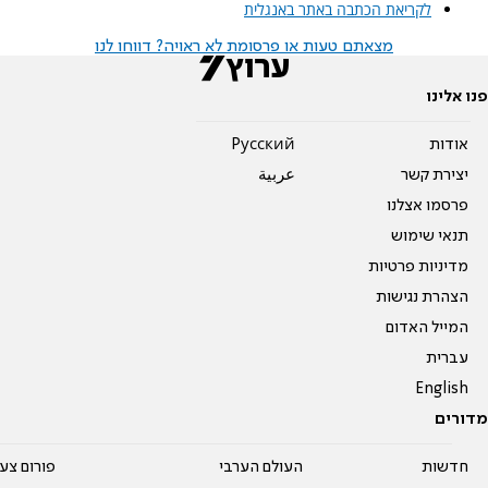
לקריאת הכתבה באתר באנגלית
מצאתם טעות או פרסומת לא ראויה? דווחו לנו
פנו אלינו
אודות
Pусский
יצירת קשר
عربية
פרסמו אצלנו
תנאי שימוש
מדיניות פרטיות
הצהרת נגישות
המייל האדום
עברית
English
מדורים
חדשות
העולם הערבי
פורום צע