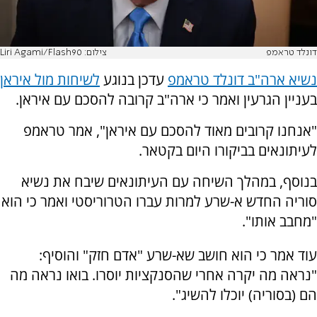
דונלד טראמפ
צילום: Liri Agami/Flash90
נשיא ארה"ב דונלד טראמפ
עדכן בנוגע
לשיחות מול איראן
בעניין הגרעין ואמר כי ארה"ב קרובה להסכם עם איראן.
"אנחנו קרובים מאוד להסכם עם איראן", אמר טראמפ
לעיתונאים בביקורו היום בקטאר.
בנוסף, במהלך השיחה עם העיתונאים שיבח את נשיא
סוריה החדש א-שרע למרות עברו הטרוריסטי ואמר כי הוא
"מחבב אותו".
עוד אמר כי הוא חושב שא-שרע "אדם חזק" והוסיף:
"נראה מה יקרה אחרי שהסנקציות יוסרו. בואו נראה מה
הם (בסוריה) יוכלו להשיג".