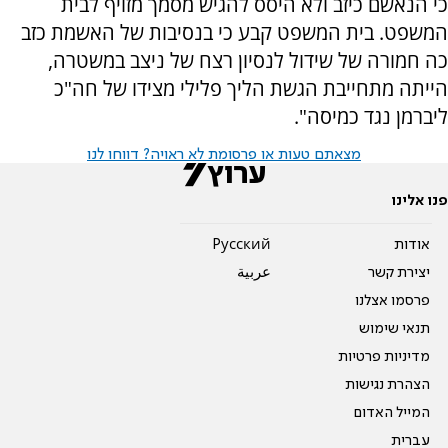
כי הנאשם כיזב ולא היסס להגיש מסמך מזויף לבית
המשפט. בית המשפט קבע כי בנסיבות של האשמת כזב
כה חמורה של שידול לנסיון רצח של ניצב במשטרה,
הייתה מתחייבת הגשת הליך פלילי מצידו של חה"כ
ליברמן נגד כמיסה".
מצאתם טעות או פרסומת לא ראויה? דווחו לנו
פנו אלינו
אודות
Pусский
יצירת קשר
عربية
פרסמו אצלנו
תנאי שימוש
מדיניות פרטיות
הצהרת נגישות
המייל האדום
עברית