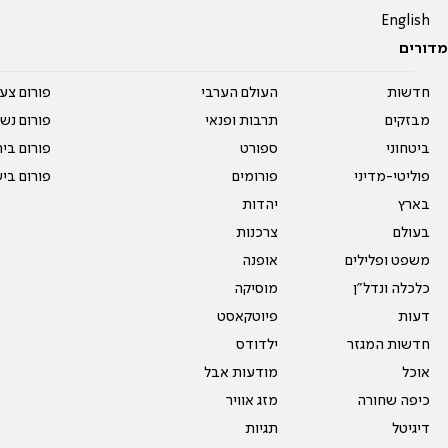
English
מדורים
חדשות
העולם הערבי
פורום צע
מבזקים
תרבות ופנאי
פורום נשו
ביטחוני
ספורט
פורום בי
פוליטי-מדיני
פורומים
פורום בי
בארץ
יהדות
בעולם
צרכנות
משפט ופלילים
אופנה
כלכלה ונדל"ן
מוסיקה
דעות
פיוטקאסט
חדשות המגזר
ילדודס
אוכל
מודעות אבל
כיפה שחורה
מזג אוויר
דיגיטל
תגיות