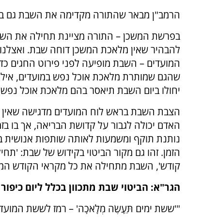
הרמב"ן מבאר שהתורה מקדימה את השבת גם במשכ
בפרשת המשכן – התורה מציינת תחילה את השב
להבהיר שאין מלאכת המשכן דוחה שבת. ואצלנו
המועדים – השבת מופיעה לפני פירוט החגים כד
שהגם שמותרת מלאכת אוכל נפש במועדים, אילו
יחולו ביום השבת תיאסר בהם מלאכת אוכל נפש.
הצבת השבת בראש לוח המועדים מדגישה שאין 
האדם יכולה לגבור על קדושת הבריאה, אך בו בזמ
נותנת תוקף ומשמעות לאותה שותפות אנושית 
הזמן. זהו גם מקור הביטוי בקידוש של שבת: 'תח
קודש', השבת מתחילה את כל מקראי הקודש המ
הגר"א: הביטוי שבת מתכוון בכלל ליום כיפור
"'ששת ימים תֵּעָשֶׂה מְלָאכָה' – רמז לששת המו