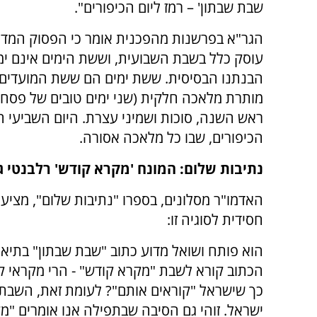
שבת שבתון' – רמז ליום הכיפורים".
הגר"א בפרשנות מהפכנית אומר כי הפסוק המדוב
עוסק כלל בשבת השבועית, וששת הימים אינם ימי
הבנתנו הבסיסית. ששת ימים הם ששת המועדים
מותרת מלאכה חלקית (שני ימים טובים של פסח,
ראש השנה, סוכות ושמיני עצרת. היום השביעי הו
הכיפורים, שבו כל מלאכה אסורה.
נתיבות שלום: המונח 'מקרא קודש' רלבנטי 
האדמו"ר מסלונים, בספרו "נתיבות שלום", מציע
חסידית לסוגיה זו:
הוא פותח ושואל מדוע כתוב "שבת שבתון" בתיאור 
הכתוב קורא לשבת "מקרא קודש" - הרי מקראי ק
כך שישראל "קוראים אותם"? לעומת זאת, השבת 
ישראל. זוהי גם הסיבה שבתפילה אנו אומרים "מ