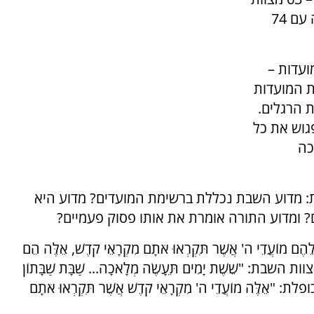
מתוך תרי"ג, כאשר רק פרשת כי תצא עולה עליה עם 74
ועדות –
ת המועדות
 הרגלים.
גוש את כל
כה
: מדוע השבת נכללת ברשימת המועדים? מדוע היא
ם? ומדוע התורה אומרת את אותו פסוק פעמיים?
ֵהֶם מוֹעֲדֵי ה' אֲשֶׁר תִּקְרְאוּ אֹתָם מִקְרָאֵי קֹדֶשׁ, אֵלֶּה הֵם
שבת: "שֵׁשֶׁת יָמִים תֵּעָשֶׂה מְלָאכָה... שַׁבָּת שַׁבָּתוֹן
"אֵלֶּה מוֹעֲדֵי ה' מִקְרָאֵי קֹדֶשׁ אֲשֶׁר תִּקְרְאוּ אֹתָם