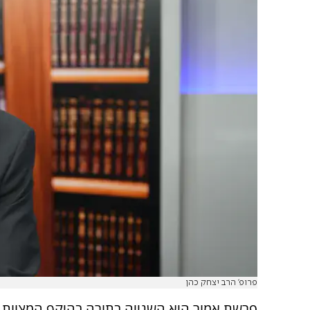
פרופ' הרב יצחק כהן