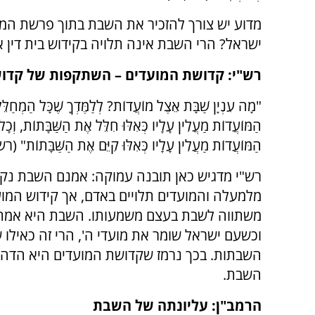
מדוע יש צורך להזכיר את השבת בתוך פרשת המו
ישראל? הרי השבת אינה תלויה בקידוש בית דין
רש"י: קדושת המועדים – השתקפות של קד
"מָה עִנְיָן שַׁבָּת אֵצֶל מוֹעֲדוֹת? לְלַמֶּדְךָ שֶׁכָּל הַמְחַלֵ
הַמּוֹעֲדוֹת מַעֲלִין עָלָיו כְּאִלּוּ חִלֵּל אֶת הַשַּׁבָּתוֹת, וְכָ
הַמּוֹעֲדוֹת מַעֲלִין עָלָיו כְּאִלּוּ קִיֵּם אֶת הַשַּׁבָּתוֹת" (ר
רש"י מדגיש כאן תובנה עמוקה: אמנם השבת נק
מלמעלה והמועדים תלויים באדם, אך קידוש המו
משתווה לשבת בעצם משמעותו. השבת היא אמת
וכשעם ישראל שומר את מועדי ה', הרי זה כאילו
השבתות. בכך נרמז שקדושת המועדים היא הדהו
השבת.
הרמב"ן: עליונתה של השבת