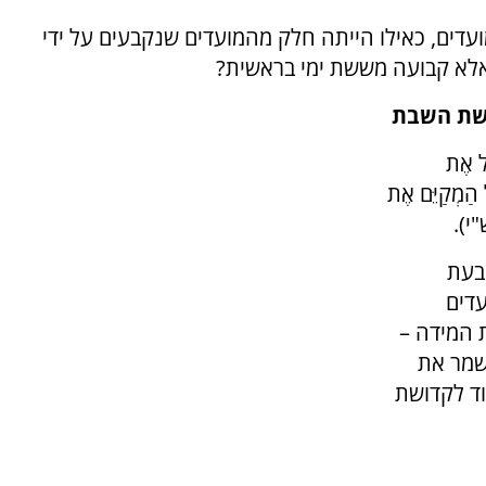
עדים, כאילו הייתה חלק מהמועדים שנקבעים על ידי
 אלא קבועה מששת ימי בראשית?
ושת השבת
ּל אֶת
ל הַמְקַיֵּם אֶת
ש"י).
בעת
עדים
 המידה –
 שמר את
ד לקדושת