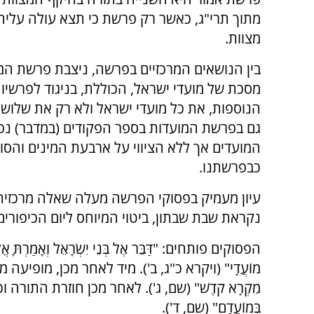
מצוות.
בין הנושאים המרכזיים בפרשה, ניצבת פרשת המ
מסכת של מועדי ישראל, הכוללת, בניגוד לפרשיו
הנוספות, את כל מועדי ישראל ולא רק את שלושת
גם בפרשת המועדות בספר הפקודים (במדבר) נפ
המועדים אך ללא הציווי על ארבעת המינים והסו
כבפרשתנו.
עיון מעמיק בפסוקי הפרשה מעלה שאלה מרכזית
נקראת שבת שבתון, ביטוי המיוחס ליום הכיפורי
הפסוקים פותחים: "דַּבֵּר אֶל בְּנֵי יִשְׂרָאֵל וְאָמַרְתָּ אֲל
מוֹעֲדָי" (ויקרא כ"ג, ב'). מיד לאחר מכן, מופיעה מצוות ה
מִקְרָא קֹדֶשׁ" (שם, ג'). לאחר מכן חוזרת התורה וכופלת: 
בְּמוֹעֲדָם" (שם, ד').