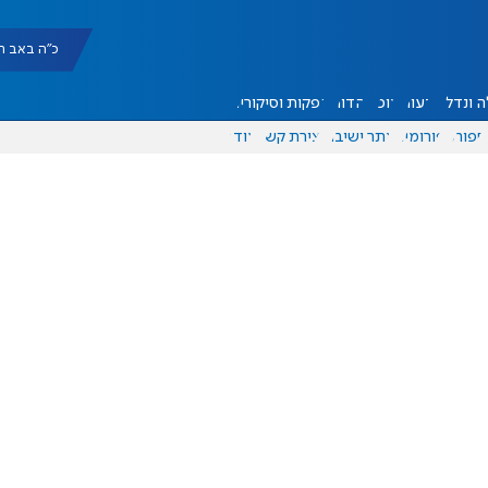
כ"ה באב תשפ"ו |
 ונדל"ן
דעות
אוכל
יהדות
הפקות וסיקורים
ספורט
פורומים
אתר ישיבה
יצירת קשר
עוד