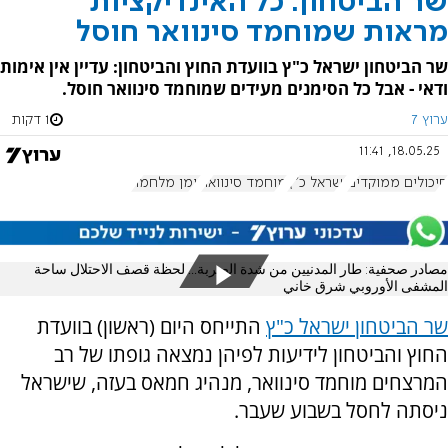
שר הביטחון: כל האינדיקציות
מראות שמוחמד סינוואר חוסל
שר הביטחון ישראל כ"ץ בוועדת החוץ והביטחון: עדיין אין אימות
ודאי - אבל כל הסימנים מעידים שמוחמד סינוואר חוסל.
ערוץ 7
1 דקות
18.05.25, 11:41
סיכולים ממוקדים
ישראל כ"ץ
מוחמד סינוואר
יומן מלחמה
مصادر صحفية: طار المدنيين من شدة الضربة... لحظة قصف الاحتلال ساحة
المشفى الأوروبي شرق خاني
שר הביטחון ישראל כ"ץ
התייחס היום (ראשון) בוועדת
החוץ והביטחון לידיעות לפיהן נמצאה גופתו של רב
המרצחים מוחמד סינוואר, מנהיג חמאס בעזה, שישראל
ניסתה לחסל בשבוע שעבר.