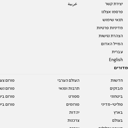
יצירת קשר
عربية
פרסמו אצלנו
תנאי שימוש
מדיניות פרטיות
הצהרת נגישות
המייל האדום
עברית
English
מדורים
חדשות
העולם הערבי
פורום צע
מבזקים
תרבות ופנאי
פורום נשו
ביטחוני
ספורט
פורום בי
פוליטי-מדיני
פורומים
פורום בי
בארץ
יהדות
בעולם
צרכנות