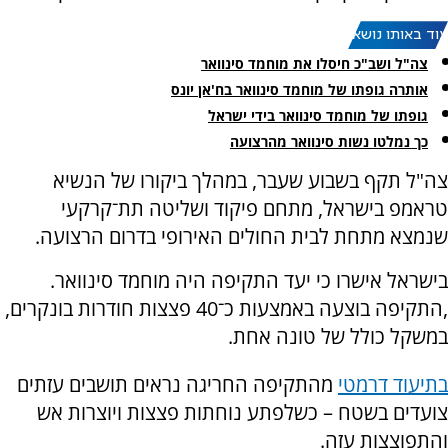
עוד באותו נושא:
צה"ל ושב"כ חיסלו את מוחמד סינוואר
אותרה גופתו של מוחמד סינוואר בח'אן יונס
גופתו של מוחמד סינוואר בידי ישראל
כך נמלטו נשות סינוואר מהרצועה
צה"ל תקף בשבוע שעבר, במהלך ביקורו של הנשיא
טראמפ בישראל, מתחם פיקוד ושליטה תת־קרקעי
שנמצא מתחת לבית החולים האירופי בדרום הרצועה.
בישראל אישרו כי יעד התקיפה היה מוחמד סינוואר.
,התקיפה בוצעה באמצעות כ־40 פצצות חודרות בונקרים,
במשקל כולל של טונה אחת.
בתיעוד דרמטי
מהתקיפה החריגה נראים תושבים עזתים
צועדים בשטח – כשלפתע נוחתות פצצות ויוצרות אש
והתפוצצות עזה.