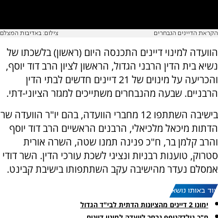
הקראת הדיינים הנבחרים
צילום: באדיבות המצלם
הוועדה למינוי דיינים התכנסה היום (ראשון) בלשכתו של
נשיא בית הדין הרבני הגדול, הראשון לציון הרב דוד יוסף,
והכריעה על מינוים של 21 דיינים חדשים לבתי הדין
הרבניים. שבעה מהנבחרים משתייכים למגזר הציוני-דתי.
בישיבה השתתפו 12 מחברי הוועדה, בהם יו"ר הוועדה שר
הדתות מיכאל מלכיאלי, הרבנים הראשיים הרב דוד יוסף
והרב קלמן בר, ח"כ פנינה תמנו שטה, השרה אורית
סטרוק, טוענות רבניות ונציגי לשכת עורכי הדין. השר דודי
אמסלם נעדר מהישיבה עקב השתתפותו בישיבת קבינט.
עוד באותו נושא:
ימונו 2 דיינים מהציונות הדתית לבי"ד הגדול
ח"כ גולדקנופף נבחר לוועדה למינוי דיינים