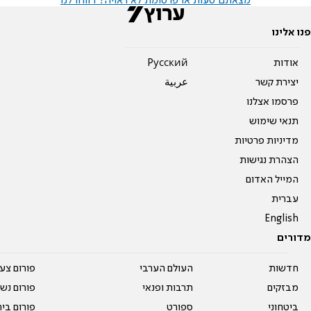
מצאתם טעות או פרסומת לא ראויה? דווחו לנו
פנו אלינו
אודות
Pусский
יצירת קשר
عربية
פרסמו אצלנו
תנאי שימוש
מדיניות פרטיות
הצהרת נגישות
המייל האדום
עברית
English
מדורים
חדשות
העולם הערבי
פורום צע
מבזקים
תרבות ופנאי
פורום נשו
ביטחוני
ספורט
פורום בי