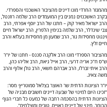
מהמגזר החרדי מונו דיינים מהציבור האשכנזי והספרדי.
בקרב האשכנזים נמנים בין המועמדים הרב שלמה רוזנטל,
הרב ישראל מאיר קוק – חתנו של הרב יוסף אפרתי, הרב
צבי שינדלר, הרב שלמה בנימין הלפרין, הרב ישראל חיים
וינגוט מחסידות גור, הרב שמעון מן מחסידות בעלזא והרב
חיים זלץ.
מהציבור הספרדי מונו הרב אלקנה סננס - חתנו של יו"ר
ש"ס ח"כ אריה דרעי, הרב אייל גיאת, הרב אליהו כהן,
הרב איתי זברלו, הרב אברהם חשאי, הרב גולן אלוף והרב
משה צאיג.
יו"ר הציונות הדתית שר האוצר בצלאל סמוטריץ׳ מסר:
"זכינו היום למינוי של שבעה דיינים חשובים מבניה של
הציונות הדתית בהסכמה רחבה של כמעט כל חברי הגוף
הבוחר. מינוי של דיינים ראויים, טובים ומוצלחים".