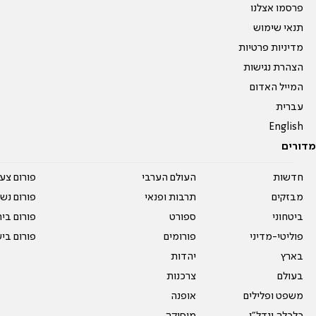
פרסמו אצלנו
תנאי שימוש
מדיניות פרטיות
הצהרת נגישות
המייל האדום
עברית
English
מדורים
חדשות
העולם הערבי
פורום צע
מבזקים
תרבות ופנאי
פורום נשו
ביטחוני
ספורט
פורום בי
פוליטי-מדיני
פורומים
פורום בי
בארץ
יהדות
בעולם
צרכנות
משפט ופלילים
אופנה