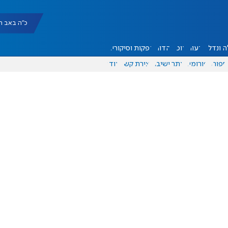
כ"ה באב תשפ"ו |
 ונדל"ן
דעות
אוכל
יהדות
הפקות וסיקורים
ספורט
פורומים
אתר ישיבה
יצירת קשר
עוד