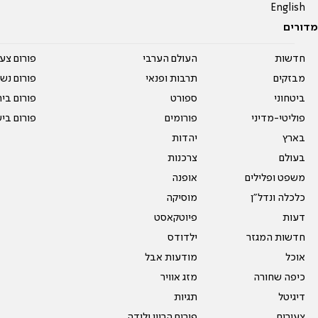
English
מדורים
חדשות
העולם הערבי
פורום צע
מבזקים
תרבות ופנאי
פורום נשו
ביטחוני
ספורט
פורום בי
פוליטי-מדיני
פורומים
פורום בי
בארץ
יהדות
בעולם
צרכנות
משפט ופלילים
אופנה
כלכלה ונדל"ן
מוסיקה
דעות
פיוטקאסט
חדשות המגזר
ילדודס
אוכל
מודעות אבל
כיפה שחורה
מזג אוויר
דיגיטל
תגיות
צעירים
פורום הריון ולידה