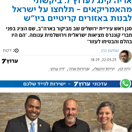
אריה קינג לערוץ 7: ביקשתי
מהאמריקאים - תלחצו על ישראל
לבנות באזורים קריטיים ביו"ש
סגן ראש עיריית ירושלים שב מביקור בארה"ב, שם הציג בפני
חברי קונגרס מציאות ישראלית וירושלמית עגומה. 'הם היו
בהלם והבטיחו לעזור'
שמעון כהן
2 דקות
22.05.25, 18:29
אריה קינג
עיריית ירושלים
שגרירות ארה"ב
רדיו ערוץ 7