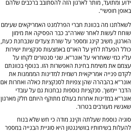
ידוע ומתועד, מותר לארגון הזה להסתובב ברכבים שלהם
באופן חופשי".
לשאלתנו מה בכוונת חברי הפרלמנט האמריקאים שעימם
שוחח לעשות לאחר שארה"ב כבר הפסיקה את מימון
הארגון, משיב קינג ומספר על שורת צעדים שנבחנת כעת,
כולל הפעלת לחץ על האו"ם באמצעות סנקציות ישירות
עליו כמי שאחראי על אונר"א. שני סנטורים לקחו על
עצמם את משימת בחינת האפשרות הזו. בנוסף בכוונתם
לקדם פנייה אמריקאית רשמית למדינות המממנות את
אונר"א בהבהרה שהן צפויות לסנקציות כאלה ואחרות אם
הדבר יימשך. סנקציות נוספות נבחנות גם על עובדי
אונר"א במדינות אחרות בעולם מתוקף היותם חלק מארגון
שאנשיו מעורבים בטרור.
סוגיה נוספת שעלתה וקינג מודה כי חש שלא בנוח
להעלות בשיחותיו בוושינגטון היא סוגיית הבנייה במספר