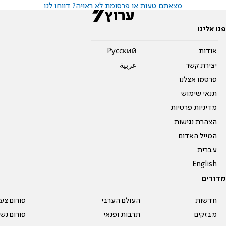
מצאתם טעות או פרסומת לא ראויה? דווחו לנו
פנו אלינו
אודות
Pусский
יצירת קשר
عربية
פרסמו אצלנו
תנאי שימוש
מדיניות פרטיות
הצהרת נגישות
המייל האדום
עברית
English
מדורים
חדשות
העולם הערבי
פורום צע
מבזקים
תרבות ופנאי
פורום נשו