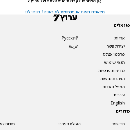
הצטרפו לקבוצת הוואטצאפ של ערוץ 7
מצאתם טעות או פרסומת לא ראויה? דווחו לנו
פנו אלינו
אודות
Pусский
יצירת קשר
عربية
פרסמו אצלנו
תנאי שימוש
מדיניות פרטיות
הצהרת נגישות
המייל האדום
עברית
English
מדורים
חדשות
העולם הערבי
פורום צע