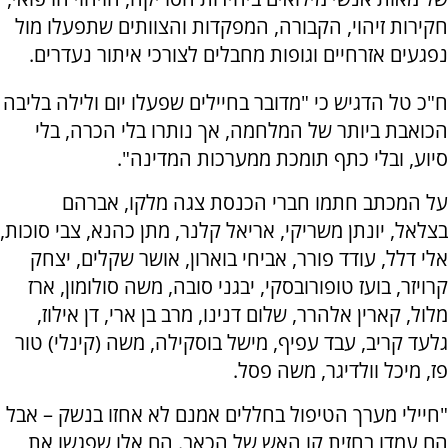
חקירות זיהוי, הקבורה, המפקדות והצוותים שתפעלו מול
נפגעים אזרחיים וגופות מחבלים לצורכי איתור נעדרים.
ח"כ טל הדגיש כי "מדובר בחיילים שפעלו יום ולילה בליבה
הכואבת ביותר של המלחמה, אך נותרו בלי הכרה, בלי
סיוע, ובלי כתף תומכת ממערכות המדינה".
על המכתב חתמו חברי הכנסת צגה מלקו, אברהם
בצלאל, יונתן משריקי, אריאל קלנר, מתן כהנא, צבי סוכות,
אלי דלל, עודד פורר, אביחי בוארון, אושר שקלים, יצחק
קרויזר, בועז טופורובסקי, יבגני סובה, משה סולומון, ארז
מלול, קארין אלהרר, שלום דנינו, מרב בן ארי, דן אילוז,
גלעד קריב, עבד עפיף, מישל בוסקילה, משה (קינלי) טור
פז, מיכל וולדיגר, משה פסל.
"חיילי מערך הטיפול בחללים אמנם לא אחזו בנשק – אבל
הם עמדו בחזית קו האש של הכאב. הם אלו שפגשו את