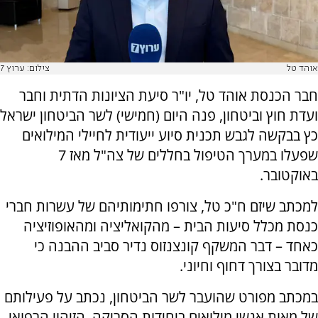
אוהד טל
צילום: ערוץ 7
חבר הכנסת אוהד טל, יו"ר סיעת הציונות הדתית וחבר
ועדת חוץ וביטחון, פנה היום (חמישי) לשר הביטחון ישראל
כץ בבקשה לגבש תכנית סיוע ייעודית לחיילי המילואים
שפעלו במערך הטיפול בחללים של צה"ל מאז 7
באוקטובר.
למכתב שיזם ח"כ טל, צורפו חתימותיהם של עשרות חברי
כנסת מכלל סיעות הבית – מהקואליציה ומהאופוזיציה
כאחד – דבר המשקף קונצנזוס נדיר סביב ההבנה כי
מדובר בצורך דחוף וחיוני.
במכתב מפורט שהועבר לשר הביטחון, נכתב על פעילותם
של מאות אנשי מילואים ביחידות הסריקה, הזיהוי הרפואי,