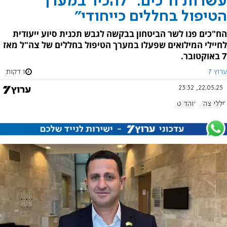
עשרות ח"כים: "להכיר במערך
הטיפול בחללים כייחודי"
הח"כים פנו לשר הביטחון בבקשה לגבש תכנית סיוע ייעודית
לחיילי המילואים שפעלו במערך הטיפול בחללים של צה"ל מאז
7 באוקטובר.
ערוץ 7
1 דקות
22.05.25, 23:32
חללי צה"ל
אוהד טל