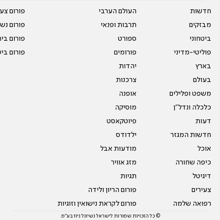
חדשות
העולם הערבי
פורום צע
מבזקים
תרבות ופנאי
פורום נשו
ביטחוני
ספורט
פורום בי
פוליטי-מדיני
פורומים
פורום בי
בארץ
יהדות
בעולם
צרכנות
משפט ופלילים
אופנה
כלכלה ונדל"ן
מוסיקה
דעות
פיוטקאסט
חדשות המגזר
ילדודס
אוכל
מודעות אבל
כיפה שחורה
מזג אוויר
דיגיטל
תגיות
צעירים
פורום הריון ולידה
רפואה שלמה
פורום לקראת נישואין וזוגיות
© כל הזכויות שמורות לישראל נשיונל ניוז בע"מ.