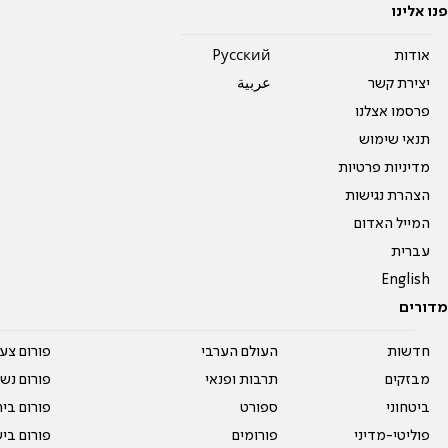
פנו אלינו
אודות
Pусский
יצירת קשר
عربية
פרסמו אצלנו
תנאי שימוש
מדיניות פרטיות
הצהרת נגישות
המייל האדום
עברית
English
מדורים
חדשות
העולם הערבי
פורום צע
מבזקים
תרבות ופנאי
פורום נשו
ביטחוני
ספורט
פורום בי
פוליטי-מדיני
פורומים
פורום בי