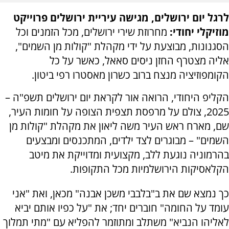
לרגל יום ירושלים, מגישה עיריית ירושלים פרוייקט
מוזיקלי יחודי:
מחרוזת שירי ירושלים, מכל הזמנים וכל
הסגנונות, מבוצעת על ידי מקהלת "קולות מן השמים",
אליה מצטרף החזן ניסים סאאל, כאשר על כל
הקומפוזיציה מנצח ברוב כשרון מאסטרו רפי ביטון.
הקליפ היחודי, הרואה אור לקראת יום ירושלים תשפ"ה –
2025, צולם על מרפסת תצפית הצופה על חומות העיר,
שם, מארח ראש העיר משה ליאון את מקהלת "קולות מן
השמים" – מבוגרים לצד ילדים, המתכנסים ומבצעים
בהרמוניה נוגעת ללב, מקצועית ומדוייקת את מיטב
הקלאסיקות הירושלמיות מכל התקופות.
כך נמצא שם את ב"בלבבי משכן אבנה" מכאן, ואת "אני
עומד על החומה" חוברים יחד; את "על כפיו אותם יביא
לאליהו הנביא" משתלב ומתוזמר להפליא עם "מתי תמלוך