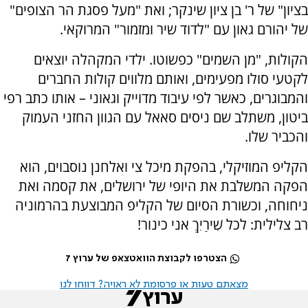
בציון" של ר' בן ציון שינקר; ואת "מעל פסגת הר הצופים"
של יהורם גאון עם "לדוד שיר ומזמור" המרוקאי.
הקולות, "מן השמים" כפשוטו. ילדי המקהלה יוצאים
לקטעי סולו מפעימים, ואותם מלווים קולות החברים
והמבוגרים, כאשר לפי עיבוד מדוייק וגאוני – אותו כתב רפי
ביטון, משתלב שם ניסים סאאל עם הגוון החזני העמוק
והכביר שלו.
הקליפ המוזיקלי, בהפקת מיכל צי ואלחנן נוסבוים, הוא
הפקה המשלבת את היופי של ירושלים, את קסמה ואת
ניחוחה, וכשורת הסיום של הקליפ המבוצעת בהרמוניה
רב צלילית: לכל שִׁירַיִךְ אני כינור!
הצטרפו לקבוצת הוואטצאפ של ערוץ 7
מצאתם טעות או פרסומת לא ראויה? דווחו לנו