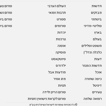
חדשות
העולם הערבי
פורום צע
מבזקים
תרבות ופנאי
פורום נשו
ביטחוני
ספורט
פורום בי
פוליטי-מדיני
פורומים
פורום בי
בארץ
יהדות
בעולם
צרכנות
משפט ופלילים
אופנה
כלכלה ונדל"ן
מוסיקה
דעות
פיוטקאסט
חדשות המגזר
ילדודס
אוכל
מודעות אבל
כיפה שחורה
מזג אוויר
דיגיטל
תגיות
צעירים
פורום הריון ולידה
רפואה שלמה
פורום לקראת נישואין וזוגיות
© כל הזכויות שמורות לישראל נשיונל ניוז בע"מ.