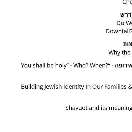
Che
מדרש
Do We
Downfall?
צות
Why the 
אירופה
- “
You shall be holy” - Who? When?
Building Jewish Identity In Our Families 
Shavuot and its meaning