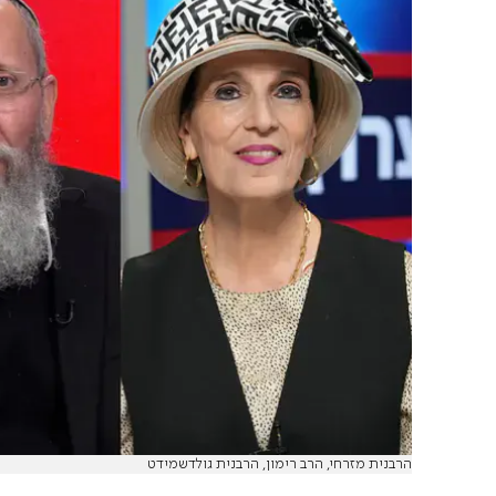
הרבנית מזרחי, הרב רימון, הרבנית גולדשמידט