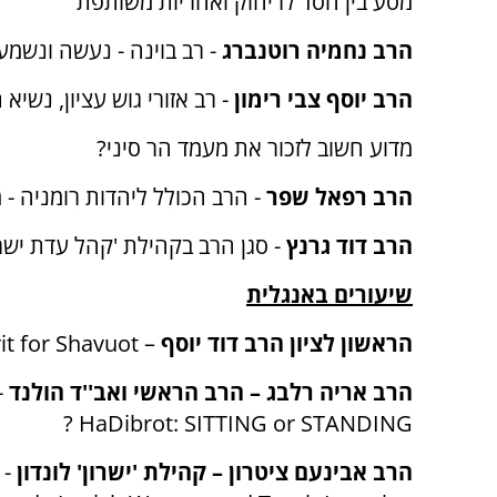
מסע בין חסד לריחוק ואחריות משותפת
הרב נחמיה רוטנברג
- רב בוינה - נעשה ונשמע
הרב יוסף צבי רימון
- רב אזורי גוש עציון, נשיא 
מדוע חשוב לזכור את מעמד הר סיני?
הרב רפאל שפר
- הרב הכולל ליהדות רומניה -
הרב דוד גרנץ
- סגן הרב בקהילת 'קהל עדת ישרא
שיעורים באנגלית
הראשון לציון הרב דוד יוסף
–
it for Shavuot
הרב אריה רלבג – הרב הראשי ואב''ד הולנד
-
?
HaDibrot: SITTING or STANDING
הרב אבינעם ציטרון – קהילת 'ישרון' לונדון
-