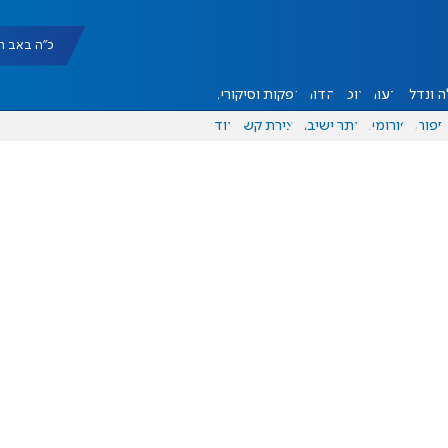
כ"ה באב תשפ"ו |
 ונדל"ן
דעות
אוכל
יהדות
הפקות וסיקורים
ספורט
פורומים
אתר ישיבה
יצירת קשר
עוד