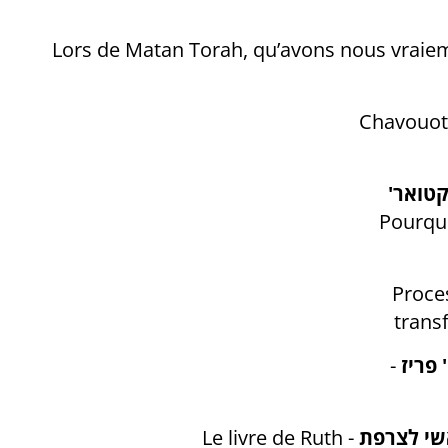
Lors de Matan Torah, qu’avons nous vraie
Chavouot
קטואר'
Pourquo
Proce
trans
פריז
-
אשי לצרפת
-
Le livre de Ruth