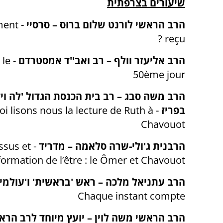
שיעורים בצרפתית
הרב הראשי לורנט שלום ברוס – סרסיי
-
ment
?
reçu
הרב אליעזר וולף – רב ואב''ד אמסטרדם
-
 le
50ème jour
הרב משה סבג – רב בית הכנסת הגדול 'לה וי
בפריז
-
i lisons nous la lecture de Ruth à
Chavouot
הרבנית ג'ולי-שרה סלאמה – מדריד
-
ssus et
formation de l’être : le Ômer et Chavouot
הרב עתניאל מלכה – ראש 'בראשית' ו'עולמי' 
Chaque instant compte
הרב הראשי משה לוין – יועץ מיוחד לרב הר