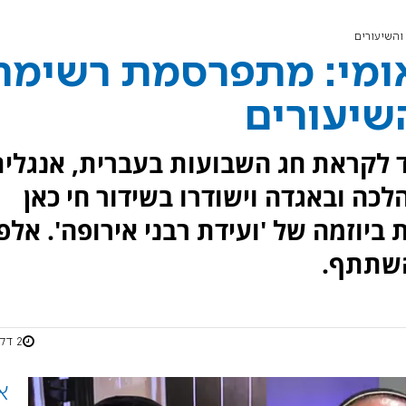
והשיעורים
אומי: מתפרסמת רשימת
השיעורים
וד לקראת חג השבועות בעברית, אנגלי
י תורה בהלכה ובאגדה וישודרו בשידור חי כאן
י רבנים מ- 11 מדינות ביוזמה של 'ועידת רבני אירופה'. אלפ
השתתף.
2 דקות
א