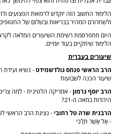
עברית אנגלית וצרפתית והוא צפוי להימשך כאר
הלימוד החשוב הזה יוקדש לרפואת הפצועים ול
ולשחרורם המהיר בבריאות ובשלום של החטופים 
היום מתפרסמת רשימת השיעורים המלאה לקרא
הלימוד שיתקיים בעוד יומיים.
שיעורים בעברית
הרב הראשי פנחס גולדשמידט
- נשיא ועידת רב
שיעור הכנה לשבועות
הרב יוסף גרמון
- אמריקה הלטינית - למה צריכ
היהדות במאה ה-21?
הרבנית שרה טל רחובי
- נציגת הרב הראשי לפו
- אֶל אֲשֶׁר תֵּלְכִי