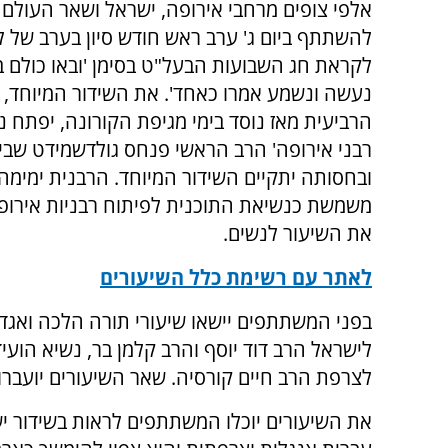
אלפי צופים מרחבי אירופה, ישראל ושאר העולם צ
להשתתף ביום ג' ערב ראש חודש סיון בערב של ל
לקראת חג השבועות הבעל"ט בסימן 'ובאו כולם ב
נעשה ונשמע אמרו כאחד'. את השידור המיוחד,
הרביעית מאז נוסד בימי מגיפת הקורונה, יפתח נ
רבני אירופה' הרב הראשי פנחס גולדשמידט שבי
ובחסותה יתקיים השידור המיוחד. הרבנית ימימה
משמשת כנשיאת התוכנית לפיתוח רבניות אירו
את השיעור לנשים.
לאתר עם רשימת כלל השיעורים
בפני המשתתפים יישאו שיעורי תורה הלכה ואגדה
לישראל הרב דוד יוסף והרב קלמן בר, נשיא הו
לצרפת הרב חיים קורסיה. שאר השיעורים יועברו ע