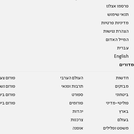
פרסמו אצלנו
תנאי שימוש
מדיניות פרטיות
הצהרת נגישות
המייל האדום
עברית
English
מדורים
חדשות
העולם הערבי
פורום צע
מבזקים
תרבות ופנאי
פורום נשו
ביטחוני
ספורט
פורום בי
פוליטי-מדיני
פורומים
פורום בי
בארץ
יהדות
בעולם
צרכנות
משפט ופלילים
אופנה