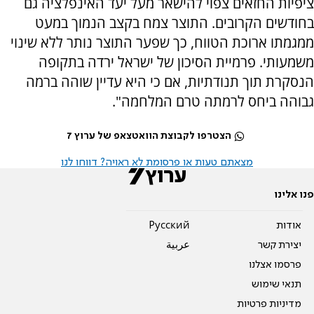
ציפיות החזאים צפוי להישאר מעל יעד האינפלציה גם
בחודשים הקרובים. התוצר צמח בקצב הנמוך במעט
ממגמתו ארוכת הטווח, כך שפער התוצר נותר ללא שינוי
משמעותי. פרמיית הסיכון של ישראל ירדה בתקופה
הנסקרת תוך תנודתיות, אם כי היא עדיין שוהה ברמה
גבוהה ביחס לרמתה טרם המלחמה".
הצטרפו לקבוצת הוואטצאפ של ערוץ 7
מצאתם טעות או פרסומת לא ראויה? דווחו לנו
פנו אלינו
אודות
Pусский
יצירת קשר
عربية
פרסמו אצלנו
תנאי שימוש
מדיניות פרטיות