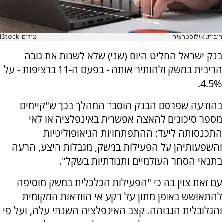
ריבית. אילוסטרציה
צילום: iStock
בנק ישראל החליט היום (שני) שלא לשנות את גובה
הריבית במשק ולהותיר אותה - בפעם ה-11 ברציפות - על
4.5%.
בהודעה שפרסם הבנק הוסבר המהלך בכך ש"קיימים
מספר סיכונים להאצה אפשרית באינפלציה או לאי
התכנסותה ליעד: ההתפתחויות הגיאופוליטיות
והשפעותיהן על הפעילות במשק, מגבלות היצע, הרעה
בתנאי הסחר העולמיים ותנודתיות בשקל".
עם זאת צוין בה כי "הפעילות הכלכלית במשק מוסיפה
להתאושש באופן מתון על רקע אי הוודאות המקומית
והגלובלית הגבוהה. קצב האינפלציה השנתי עלה, ועל פי