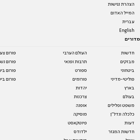
הצהרת נגישות
המייל האדום
עברית
English
מדורים
חדשות
העולם הערבי
פורום צע
מבזקים
תרבות ופנאי
פורום נשו
ביטחוני
ספורט
פורום בי
פוליטי-מדיני
פורומים
פורום בי
בארץ
יהדות
בעולם
צרכנות
משפט ופלילים
אופנה
כלכלה ונדל"ן
מוסיקה
דעות
פיוטקאסט
חדשות המגזר
ילדודס