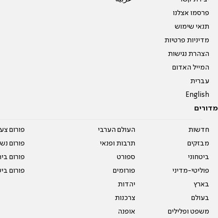
פרסמו אצלנו
תנאי שימוש
מדיניות פרטיות
הצהרת נגישות
המייל האדום
עברית
English
מדורים
חדשות
העולם הערבי
פורום צע
מבזקים
תרבות ופנאי
פורום נשו
ביטחוני
ספורט
פורום בי
פוליטי-מדיני
פורומים
פורום בי
בארץ
יהדות
בעולם
צרכנות
משפט ופלילים
אופנה