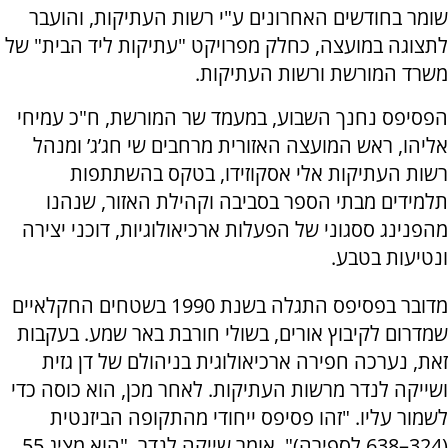
שומר בחודשים האחרונים ע"י רשות העתיקות, והועבר
לתצוגה במועצה, כחלק מפרויקט "עתיקות ליד הבית" של
משרד המורשת ורשות העתיקות.
הפסיפס נחנך השבוע, במעמד שר המורשת, ח"כ עמיחי
אליהו, ראש המועצה האזורית מרחבים שי חג’ג’ ומנהל
רשות העתיקות אלי אסקוזידו, בטקס בהשתתפות
תלמידים מבתי הספר בסביבה וקהילת האזור, שנהנו
מהפנינג ססגוני של הפעלות ארכיאולוגיות, דוכני יצירה
ונטיעות בטבע.
מדובר בפסיפס התגלה בשנת 1990 בשטחים החקלאיים
שמדרום לקיבוץ אורים, בשולי חורבת באר שמע. בעקבות
זאת, נערכה חפירה ארכיאולוגית בניהולם של דן גזית
ושייקה לנדר מרשות העתיקות. לאחר מכן, הוא כוסה כדי
לשמור עליו. "זהו פסיפס ייחודי מהתקופה הביזנטית
(324–638 לספירה)", אומר שייקה לנדר. "הוא מציג 55