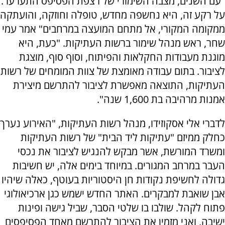
"עם השנים, מצבה השימורי של רצפת הפסיפס התערער.
על רקע זה, היא נחשפה מחדש, טופלה וחוזקה, והועתקה
ממקומה המקורי, אל מתחם המועצה במרחבים" אמר עמי
שחר, ראש מנהל שימור ברשות העתיקות. "כעת, היא
מוגנת מעבודות החקלאות והפיתוח, וסוף סוף, מוצגת
לציבור. בתום עבודה מאומצת של צוות המומחים של רשות
העתיקות, התוצאה מאפשרת לציבור להתרשם מיצירת
אמנות מרהיבה בת 1,600 שנה".
לדברי אלי אסקוזידו, מנהל רשות העתיקות, "האירוע נערך
כחלק ממיזם "עתיקות ליד הבית" של רשות העתיקות
ומשרד המורשת, אשר מבקש להנגיש לציבור את נכסי
העבר במרחב המגורים. במיוחד בימים אלה, יש חשיבות
גדולה לחשיפת נקודות חן היסטוריות בעוטף, כאלה שיהיו
אבן שואבת למבקרים. האתר החדש ישמש כגן ארכיאולוגי
פתוח לקהל. שולבו בו שלטי הסבר, שביל גישה ופינות
ישיבה, ואני מזמין את הציבור להתרשם מאחד הפסיפסים