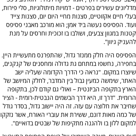
מדליונים עשירים בפרטים - דמויות מיתולוגיות, סלי פירות,
בעלי חיים אקזוטיים, סצנות מחיי היום יום, סצנות צייד
ועוד. הפסיפס נעשה ביד אמן; הוא מורכב מאבני פסיפס
קטנות במגוון צבעים, ושולבו בו זכוכית וחרסים על מנת
להעניק גיוון".
הפסיפס היה חלק ממנזר גדול, שהתפרנס מתעשיית היין.
בחפירה, נחשפו במתחם גת גדולה ומחסנים של קנקנים,
שיוצרו במקום. "נראה כי הדרך הקדומה שעליה ישב
האתר, שימשה כמעין גבול בין המדבר, לחלק המיושב של
הארץ בתקופה הביזנטית – ואולי גם קודם לכן, בתקופה
הרומית. "דרך זו, היא דרך הבשמים הנבטית-רומית - הציר
שחיבר את חלוצה עם עזה. זה היה יישוב גדול, בסדר גודל
של כמה מאות דונם, ששירת את עוברי האורח, אשר נזקקו
למקום ללון בו ולהגנה מתקיפות של שבטים בדואיים".