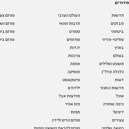
מדורים
חדשות
העולם הערבי
פורום צע
מבזקים
תרבות ופנאי
פורום נשו
ביטחוני
ספורט
פורום בי
פוליטי-מדיני
פורומים
פורום בי
בארץ
יהדות
בעולם
צרכנות
משפט ופלילים
אופנה
כלכלה ונדל"ן
מוסיקה
דעות
פיוטקאסט
חדשות המגזר
ילדודס
אוכל
מודעות אבל
כיפה שחורה
מזג אוויר
דיגיטל
תגיות
צעירים
פורום הריון ולידה
רפואה שלמה
פורום לקראת נישואין וזוגיות