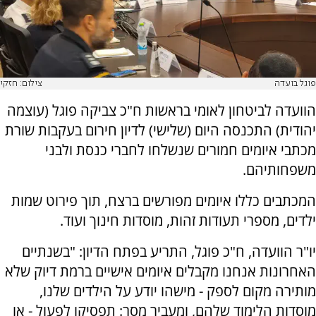
פוגל בועדה
צילום: חזקי
הוועדה לביטחון לאומי בראשות ח"כ צביקה פוגל (עוצמה
יהודית) התכנסה היום (שלישי) לדיון חירום בעקבות שורת
מכתבי איומים חמורים שנשלחו לחברי כנסת ולבני
משפחותיהם.
המכתבים כללו איומים מפורשים ברצח, תוך פירוט שמות
ילדים, מספרי תעודות זהות, מוסדות חינוך ועוד.
יו"ר הוועדה, ח"כ פוגל, התריע בפתח הדיון: "בשנתיים
האחרונות אנחנו מקבלים איומים אישיים ברמת דיוק שלא
מותירה מקום לספק - מישהו יודע על הילדים שלנו,
מוסדות הלימוד שלהם, ומעביר מסר: תפסיקו לפעול - או