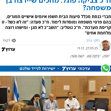
ח"כ צביקה פוגל: מחכים שיירצח בן
משפחה?
חברי כנסת מכלל סיעות הבית חשפו איומים אישיים חמורים,
בהם פרטי משפחה ומוסדות לימוד. ח"כ סעדה: "זה לא כשל - זו
קריסת מערכת". ח"כ גוטליב: "השב"כ לא מגן - ומישהו רוצה
מלחמת אחים"
חזקי ברוך
1 דקות
27.05.25, 15:12
איומים
צביקה פוגל
משה סעדה