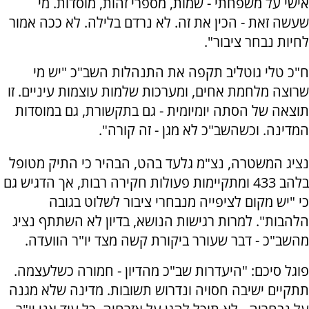
אישי על משפחתי - שמות, מספרי זהות, מוסדות. מי
שעשה זאת - הכין את זה. לא נרדם בלילה. לא ככה אמור
לחיות נבחר ציבור".
ח"כ טלי גוטליב תקפה את התנהלות השב"כ "יש מי
שרוצה מלחמת אחים, ומערכות שלמות עוצמות עיניים. זו
תוצאה של הסתה יומיומית - גם בתקשורת, גם במוסדות
המדינה. וכשהשב"כ לא מגן - זה קורה".
נציג המשטרה, נצ"מ גלעד בהט, הבהיר כי התיק מטופל
בלהב 433 ומתקיימות פעולות חקירה רבות, אך הדגיש גם
כי "יש מקום לציפייה מנבחרי ציבור לשלוט בגובה
הלהבות". למרות רגישות הנושא, בדיון לא השתתף נציג
מהשב"כ - דבר שעורר ביקורת קשה מצד יו"ר הוועדה.
פוגל סיכם: "היעדרות שב"כ מהדיון - חמורה כשלעצמה.
תתקיים ישיבה חסויה ונדרוש תשובות. מדינה שלא מגנה