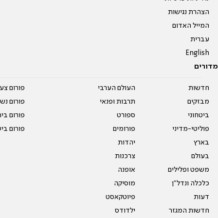
הצהרת נגישות
המייל האדום
עברית
English
מדורים
חדשות
העולם הערבי
פורום צע
מבזקים
תרבות ופנאי
פורום נשו
ביטחוני
ספורט
פורום בי
פוליטי-מדיני
פורומים
פורום בי
בארץ
יהדות
בעולם
צרכנות
משפט ופלילים
אופנה
כלכלה ונדל"ן
מוסיקה
דעות
פיוטקאסט
חדשות המגזר
ילדודס