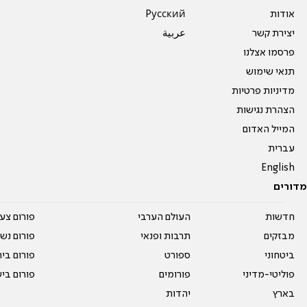
אודות
Pусский
יצירת קשר
عربية
פרסמו אצלנו
תנאי שימוש
מדיניות פרטיות
הצהרת נגישות
המייל האדום
עברית
English
מדורים
חדשות
העולם הערבי
פורום צע
מבזקים
תרבות ופנאי
פורום נשו
ביטחוני
ספורט
פורום בי
פוליטי-מדיני
פורומים
פורום בי
בארץ
יהדות