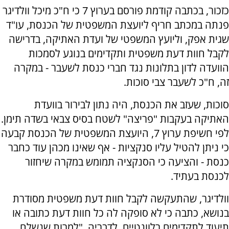
כזכור, בכתבה קודמת פורסם בערוץ 7 כי ח"כ מיכל וולדיגר
פנתה במכתב חריף ליועצת המשפטית של הכנסת, עו"ד
שגית אפק, וליועץ המשפטי של ועדת האתיקה, בדרישה
לקבל חוות דעת משפטית ותקדימים בנוגע לסמכות
הוועדה לדון בתלונות נגד חברי כנסת לשעבר - במקרה
זה, ח"כ לשעבר צבי סוכות.
סוכות, שעזב את הכנסת, היה נתון לבירור בוועדת
האתיקה בעקבות "פריצה" לשטח בסיס צבאי בשדה תימן.
לפי חשיפת ערוץ 7, היועצת המשפטית של הכנסת קבעה
כי ניתן להטיל עליו סנקציות - אף שאינו מכהן עוד כחבר
כנסת - והציעה כי הסנקציה תמומש במקרה שיחזור
לכנסת בעתיד.
וולדיגר, שהתעקשה לקבל חוות דעת משפטית מסודרת
בנושא, כתבה כי לא סופקה לה כל חוות דעת כתובה או
תיעוד לתקדימים רלוונטיים. לדבריה, "למרות שנשלח