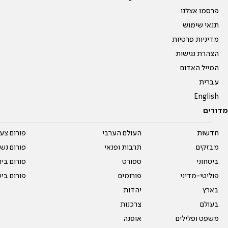
פרסמו אצלנו
תנאי שימוש
מדיניות פרטיות
הצהרת נגישות
המייל האדום
עברית
English
מדורים
חדשות
העולם הערבי
פורום צע
מבזקים
תרבות ופנאי
פורום נשו
ביטחוני
ספורט
פורום בי
פוליטי-מדיני
פורומים
פורום בי
בארץ
יהדות
בעולם
צרכנות
משפט ופלילים
אופנה