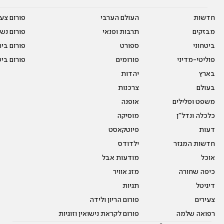
חדשות
העולם הערבי
פורום צע
מבזקים
תרבות ופנאי
פורום נשו
ביטחוני
ספורט
פורום בי
פוליטי-מדיני
פורומים
פורום בי
בארץ
יהדות
בעולם
צרכנות
משפט ופלילים
אופנה
כלכלה ונדל"ן
מוסיקה
דעות
פיוטקאסט
חדשות המגזר
ילדודס
אוכל
מודעות אבל
כיפה שחורה
מזג אוויר
דיגיטל
תגיות
צעירים
פורום הריון ולידה
רפואה שלמה
פורום לקראת נישואין וזוגיות