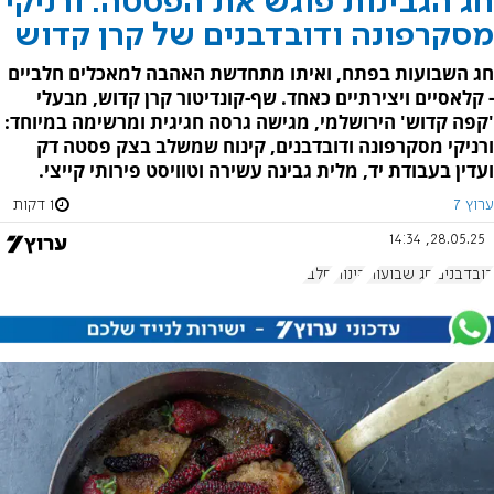
חג הגבינות פוגש את הפסטה: ורניקי
מסקרפונה ודובדבנים של קרן קדוש
חג השבועות בפתח, ואיתו מתחדשת האהבה למאכלים חלביים
- קלאסיים ויצירתיים כאחד. שף-קונדיטור קרן קדוש, מבעלי
'קפה קדוש' הירושלמי, מגישה גרסה חגיגית ומרשימה במיוחד:
ורניקי מסקרפונה ודובדבנים, קינוח שמשלב בצק פסטה דק
ועדין בעבודת יד, מלית גבינה עשירה וטוויסט פירותי קייצי.
ערוץ 7
1 דקות
28.05.25, 14:34
דובדבנים
חג שבועות
קינוח
חלבי