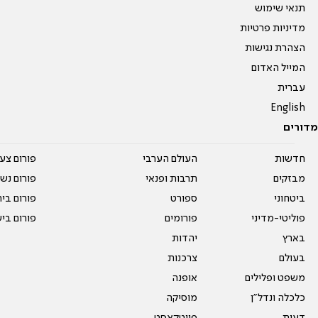
תנאי שימוש
מדיניות פרטיות
הצהרת נגישות
המייל האדום
עברית
English
מדורים
חדשות
העולם הערבי
פורום צע
מבזקים
תרבות ופנאי
פורום נשו
ביטחוני
ספורט
פורום בי
פוליטי-מדיני
פורומים
פורום בי
בארץ
יהדות
בעולם
צרכנות
משפט ופלילים
אופנה
כלכלה ונדל"ן
מוסיקה