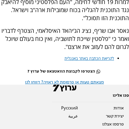
למרות 19 חודשי לחימה, "העם הפלסטיני מוסיף להיאבק
נגד התוכנית להגליה בכוח שמובילות ארה"ב וישראל.
התוכנית הזו תסוכל".
נאסר אבו שריף, נציג הג’יהאד האיסלאמי, הצטרף לדבריו
ואמר כי "פלסטין שייכת לתושביה, ואין כוח בעולם שיוכל
לגרום להם לעזוב את ארצם".
לקריאת הכתבה באתר באנגלית
הצטרפו לקבוצת הוואטצאפ של ערוץ 7
מצאתם טעות או פרסומת לא ראויה? דווחו לנו
פנו אלינו
אודות
Pусский
יצירת קשר
عربية
פרסמו אצלנו