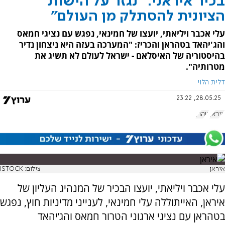
בכיר איראני: "נגזר על הישות
הציונית להסתלק מן העולם"
עלי אכבר ויליאתי, יועצו של חמינאי, נפגש עם נציגי חמאס
והג'יהאד בטהראן והכריז: "המערכה בעזה היא ניצחון נדיר
בהיסטוריה של האיסלאם - ישראל לעולם לא תשיג את
מטרותיה".
דלית הלוי
28.05.25, 23:22
איראן
טהרן
איראן
צילום: ISTOCK
עלי אכבר ויליאתי, יועצו הבכיר של המנהיג העליון של
איראן, האייתוללה עלי חמינאי, לענייני מדיניות חוץ, נפגש
בטהראן עם נציגי ארגוני הטרור חמאס והג’יהאד