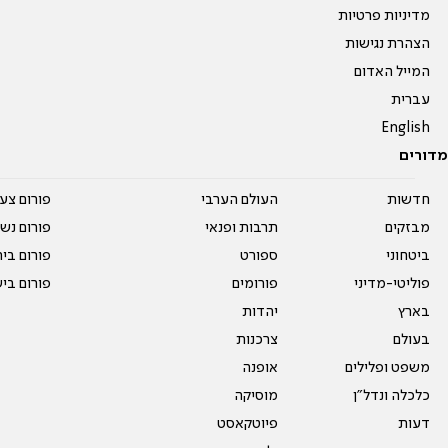
מדיניות פרטיות
הצהרת נגישות
המייל האדום
עברית
English
מדורים
חדשות
העולם הערבי
פורום צע
מבזקים
תרבות ופנאי
פורום נשו
ביטחוני
ספורט
פורום בי
פוליטי-מדיני
פורומים
פורום בי
בארץ
יהדות
בעולם
צרכנות
משפט ופלילים
אופנה
כלכלה ונדל"ן
מוסיקה
דעות
פיוטקאסט