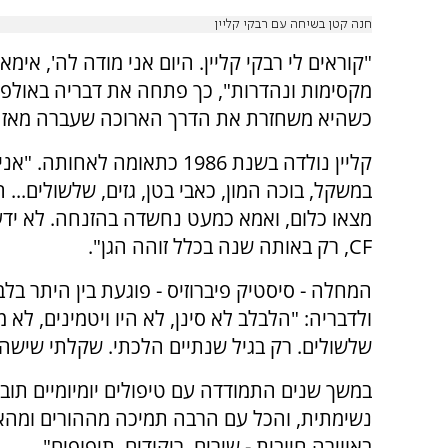
חנה קטן בשיחה עם רבקי קליין
"קוראים לי רבקי קליין. היום אני מודה לה', אימ
כשהיא משחזרת את הדרך הארוכה שעברה מאז י
קליין נולדה בשנת 1986 כתאומה לאחותה
במשקל, בוכה המון, כאבי בטן, גזים, שלשולים... 
מצאו כלום, ואמא כמעט נחשדה בהזנחה. לא ידעו
CF, רק באותה שנה בכלל זוהה הגן".
המחלה - סיסטיק פיברוזיס - פוגעת בין היתר בלב
ולדבריה: "הלבלב לא סינן, לא היו ויטמינים, לא מ
שלשולים. רק בגיל שנתיים הלכתי. שקלתי שישה ק
נשימתית, והכל עם הרבה תמיכה מההורים ומהאח
באווירה חיובית - שירים, ריקודים, תיפופים".