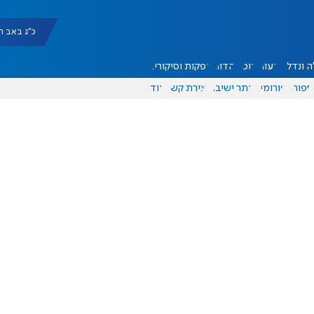
כ"ג באב תשפ"ו |
 ונדל"ן
דעות
אוכל
יהדות
הפקות וסיקורים
ספורט
פורומים
אתר ישיבה
יצירת קשר
עוד