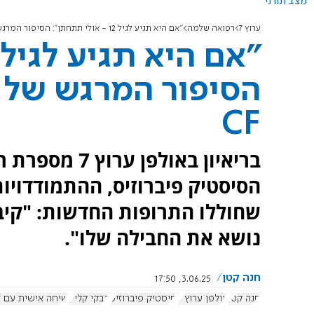
מצב תורני
ערוץ 7
רפואה שלמה
"אם היא תגיע לגיל 12 - אולי תתחתן": הסיפור המרגש של רבקי קליין ומחלת ה-CF
הסיפור המרגש של ר
CF
בריאיון באולפן
הסיסטיק פיברוזיס, ההתמודדויות
שחוללו התרופות החדשות: "קיב
נושא את החבילה שלו".
חנה קטן
3.06.25, 17:50
חנה קטן
אולפן ערוץ 7
סיסטיק פיברוזיס
רבקי קליין
שיחה אישית עם ד