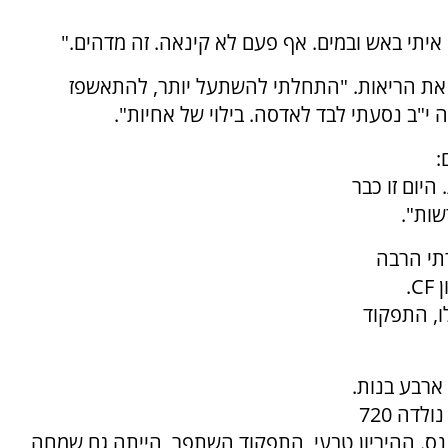
יתי באש ובמים. אף פעם לא קינאה. זה מדהים."
ת הריאות. "התחלתי להשתעל יותר, להתאשפז
ה י"ב נסעתי לבד לאדסה. בילוי של אחיות".
:
עו לבגרות. היום זו כבר
שות".
רים. איבדתי הרבה
חברים. היינו נפגשים לעיתים קרובות - כמו מועדון CF.
ו, התפקוד
ארבע בנות.
ההיריון הראשון היה קשה - ירדתי 10 קילו. ילדה נולדה 720
נס. ההיריון טבעי, התפקוד השתפר, הייתה גם שמחה