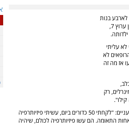
א
א לארבע בנות
מקסימות ונהדרות", כך פתחה את דבריה באולפן ערוץ 7,
לדותה.
. "אני לא עליתי
הרופאים לא
 אז מה זה
לב,
ינרלים, רק
ילו".
במשך שנים התמודדה עם טיפולים יומיומיים תובעניים: "לקחתי 50 כדורים ביום, עשיתי פיזיותרפיה
ות התאומה. הם עשו פיזיותרפיה לכולם, שיהיה