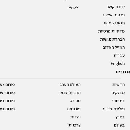
יצירת קשר
عربية
פרסמו אצלנו
תנאי שימוש
מדיניות פרטיות
הצהרת נגישות
המייל האדום
עברית
English
מדורים
חדשות
העולם הערבי
פורום צע
מבזקים
תרבות ופנאי
פורום נשו
ביטחוני
ספורט
פורום בי
פוליטי-מדיני
פורומים
פורום בי
בארץ
יהדות
בעולם
צרכנות