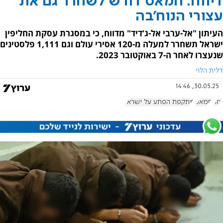
דיווח: חמאס דורש לשחרר גם את
עצורי הנוח’בה
העיתון "אל-ערבי אל-ג’דיד" מדווח, כי במסגרת עסקת החליפין
ישראל תשחרר למעלה מ-120 אסירי עולם וגם 1,111 פלסטינים
שנעצרו לאחר ה-7 באוקטובר 2023.
דלית הלוי
30.05.25, 14:46
עזה
חמאס
מתקפת הפתע על ישראל