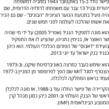
‏פישר נולד ב-15 באוקטובר 1943 בזמביה למשפחה
יהודית ובגיל 13 עבר עם משפחתו לרודזיה הדרומית, שם
היה פעיל בתנועת הנוער הציונית "הבונים" - שם גם הכיר
את אשתו שהלכה לעולמה לפני חמש שנים.
הוא מונה לתפקיד הנגיד (אפריל 2005) על ידי מי שהיה
שר האוצר אז, בנימין נתניהו, שהציע לו את התפקיד
בועידת "דאבוס" של הפורום הכלכלי העולמי. הוא כיהן
כנגיד בנק ישראל עד יוני 2013.
הוא שימש בעבר כמרצה באוניברסיטת שיקגו, וב-1973
הצטרף לסגל MIT שם הפך לפרופסור מן המניין ב-1977
ועמד בראש המחלקה לכלכלה.
הקריירה של פישר החלה עוד ב-1988, אז מונה לכלכלן
ראשי של הבנק העולמי וב-2001 כיהן כסגן מנהל קרן
המטבע הבינלאומית (IMF).