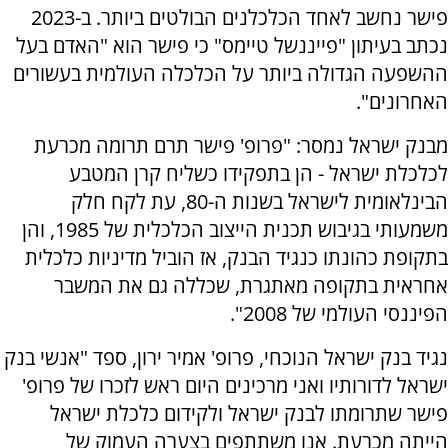
פישר נחשב לאחד הכלכלנים הבולטים ביותר. ב-2023
נכתב בעיתון "פייננשל טיימס" כי פישר הוא "האדם בעל
ההשפעה הגדולה ביותר על הכלכלה העולמית בעשורים
האחרונים".
מבנק ישראל נמסר: "פרופ' פישר תרם תרומה מכרעת
לכלכלת ישראל - הן בתפקידו כשליח קרן המטבע
הבינלאומית לישראל בשנות ה-80, עת לקח חלק
משמעותי בגיבוש תכנית הייצוב הכלכלית של 1985, והן
בתקופת כהונתו כנגיד הבנק, אז הוביל מדיניות כלכלית
אחראית בתקופה מאתגרת, שכללה גם את המשבר
הפיננסי העולמי של 2008".
נגיד בנק ישראל הנוכחי, פרופ' אמיר ירון, ספד "אנשי בנק
ישראל לדורותיו ואני מרכינים היום ראש לזכרו של פרופ'
פישר שתרומתו לבנק ישראל ולקידום כלכלת ישראל
הייתה מכרעת. אנו משתתפים בצערה העמוק של