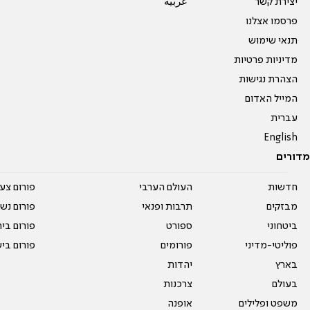
יצירת קשר
عربية
פרסמו אצלנו
תנאי שימוש
מדיניות פרטיות
הצהרת נגישות
המייל האדום
עברית
English
מדורים
חדשות
העולם הערבי
פורום צע
מבזקים
תרבות ופנאי
פורום נשו
ביטחוני
ספורט
פורום בי
פוליטי-מדיני
פורומים
פורום בי
בארץ
יהדות
בעולם
צרכנות
משפט ופלילים
אופנה