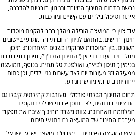
נרשם בתחום החינוך המיוחד ובמגוון תוכניות להדרכה,
איתור וטיפול בילדים עם קשיים ומורכבות.
עוד צוין כי המועצה הובילה מהלך רחב להקמת מוסדות
חינוך חדשים, בהתאם לגיוון החברתי והדמוגרפי ביישובים
השונים. בין המוסדות שהוקמו בשנים האחרונות: תיכון
ממלכתי במערב בנימין ("התיכון הנכו"ן"), תיכון דתי במזרח
בנימין ("תיכון לביא"), ואולפנת טל תחיה. בנוסף, המועצה
מפעילה 33 מעונות יום לצד עשרות גני ילדים, וכן כתות
ייחודיות בתחומי מורשת ומדע.
תחום החינוך הבלתי פורמלי ומעורבות קהילתית קיבלו גם
הם ציונים גבוהים, לצד חוסן אזרחי שבלט בתקופת
המלחמה האחרונה. צוות משרד החינוך שיבח את תפקוד
מערכת החינוך של המועצה גם בתנאי חירום.
ראש המועצה האזורית בנימין ויו"ר מועצת יש"ע, ישראל