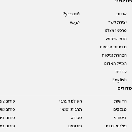
פנו אלינו
אודות
Pусский
יצירת קשר
عربية
פרסמו אצלנו
תנאי שימוש
מדיניות פרטיות
הצהרת נגישות
המייל האדום
עברית
English
מדורים
חדשות
העולם הערבי
פורום צע
מבזקים
תרבות ופנאי
פורום נשו
ביטחוני
ספורט
פורום בי
פוליטי-מדיני
פורומים
פורום בי