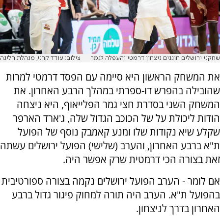
שחקני ירושלים חוגגים ניצחון דרמטי והעפלה לגמר
צילום: עודד קרני, מנהלת הליגה
את המשחק הראשון היא סיימה עם הפסד דרמטי למרות
שהובילה בהפרש דו-ספרתי במהלך הרבע האחרון. את
המשחק השני בסדרת חצי גמר הפלייאוף, היא ניצחה
הודות ליכולת על של הכוכב הגדול שלה, ג'ארד הארפר
שקלע שיא נקודות שלו ומנע קאמבק נוסף של הפועל
ת"א ברבע האחרון, והערב (שלישי) הפועל ירושלים עשתה
זאת בצורה הכי דרמטית שרק אפשר היה.
אם לומר - הערב הפועל ירושלים נקמה בצורה ספורטיבית
בהפועל ת"א. הערב היה תורה למחוק פיגור גדול ברבע
האחרון בדרך לניצחון.