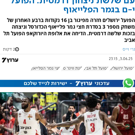
עם שלשת ניצחון דרמטית: הפועל
י-ם בגמר הפלייאוף
הפועל ירושלים חזרה מפיגור בן 16 נקודות ברבע האחרון של
משחק מספר 3 בסדרת חצי גמר פלייאוף הכדורסל וניצחה
בזכות שלשה דרמטית. הדיחה את אלופת היורוקאפ הפועל תל
אביב
נרי וייס
2 דקות
3.06.25, 23:15
הפועל ירושלים
הפועל תל אביב
ליגת ווינר סל
חצי גמר הפלייאוף