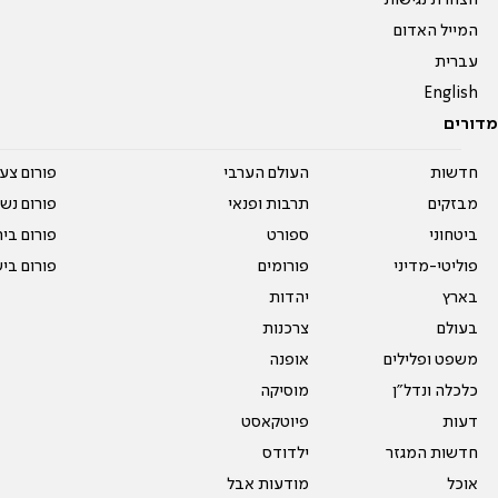
הצהרת נגישות
המייל האדום
עברית
English
מדורים
חדשות
העולם הערבי
פורום צע
מבזקים
תרבות ופנאי
פורום נשו
ביטחוני
ספורט
פורום בי
פוליטי-מדיני
פורומים
פורום בי
בארץ
יהדות
בעולם
צרכנות
משפט ופלילים
אופנה
כלכלה ונדל"ן
מוסיקה
דעות
פיוטקאסט
חדשות המגזר
ילדודס
אוכל
מודעות אבל