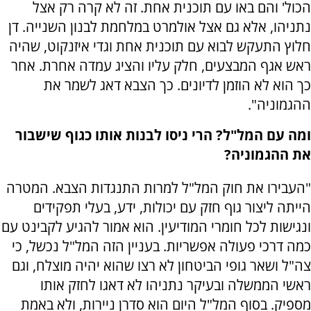
הכול' והם באו עם תוכנית אחת. זה לא קרה רק אצל
נתניהו, אלא גם אצל אולמרט במלחמת לבנון השנייה. דן
חלוץ התעקש לבוא עם תוכנית אחת וגדי איזנקוט, שהיה
ראש אגף המבצעים, חלק עליו והציג עמדה אחרת. אחר
כך הוא לא הוזמן לדיונים. כך הצבא דאג לשמר את
ההגמוניה".
ומה עם המל"ל? הרי ניסו לבנות אותו כגוף שישבור
את ההגמוניה?
"העבירו את חוק המל"ל למרות התנגדות הצבא. המטרה
הייתה ליצור גוף חזק עם יכולות, ידע, בעלי תפקידים
ונגישות לכל חומרי המודיעין. הוא אמור להגיע לקבינט עם
כמה דרכי פעולה אפשריות. בעניין הזה המל"ל נכשל, כי
צה"ל ושאר גופי הביטחון לא רצו שהוא יהיה מוצלח, וגם
ראשי הממשלה ובעיקר נתניהו לא דאגו לחזק אותו
מספיק. בסוף המל"ל היום הוא סדרן ניירות, ולא באמת