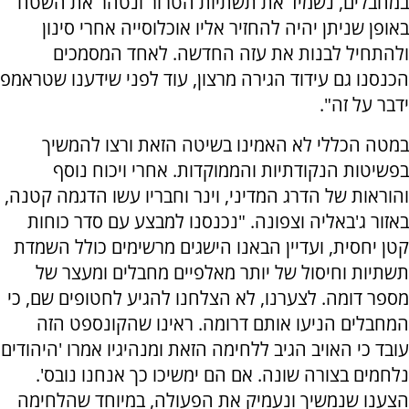
במחבלים, נשמיד את תשתיות הטרור ונטהר את השטח
באופן שניתן יהיה להחזיר אליו אוכלוסייה אחרי סינון
ולהתחיל לבנות את עזה החדשה. לאחד המסמכים
הכנסנו גם עידוד הגירה מרצון, עוד לפני שידענו שטראמפ
ידבר על זה".
במטה הכללי לא האמינו בשיטה הזאת ורצו להמשיך
בפשיטות הנקודתיות והממוקדות. אחרי ויכוח נוסף
והוראות של הדרג המדיני, וינר וחבריו עשו הדגמה קטנה,
באזור ג'באליה וצפונה. "נכנסנו למבצע עם סדר כוחות
קטן יחסית, ועדיין הבאנו הישגים מרשימים כולל השמדת
תשתיות וחיסול של יותר מאלפיים מחבלים ומעצר של
מספר דומה. לצערנו, לא הצלחנו להגיע לחטופים שם, כי
המחבלים הניעו אותם דרומה. ראינו שהקונספט הזה
עובד כי האויב הגיב ללחימה הזאת ומנהיגיו אמרו 'היהודים
נלחמים בצורה שונה. אם הם ימשיכו כך אנחנו נובס'.
הצענו שנמשיך ונעמיק את הפעולה, במיוחד שהלחימה