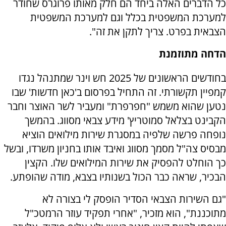
כל הדברים האלה ביחד הם חלק מאותו פרוגרס שחודר
למערכת המשפטית בכלל וגם למערכת המשפטית
הצבאית בפרט. צריך לתקן את זה".
הדחה מתוזמנת
בחודשים הראשונים של 2025 חש וינר שמתנהל נגדו
קמפיין תקשורתי. זה התחיל בפרסום ב'כאן חדשות' שבו
נטען שהוא משמש "חפרפרת" ומעביר לשר האוצר וחבר
הקבינט בצלאל סמוטריץ' מידע צבאי מסווג. בהמשך
נופחה פרשה שלפיה במסגרת שירות מילואים הוציא
מבסיס צה"ל מסמך מסווג ואיבד אותו בחניון משרדו, ובשל
כך הוחלט להפסיק את שירות המילואים שלו. הקצין
הבכיר, שראה כבר הכול בשנותיו בצבא, מודה שהופתע.
"גם השירות הצבאי הסדיר הופסק לי בצורה לא
מתוכננת", הוא מזכיר, "אחרי תפקיד עוזר הרמטכ"ל