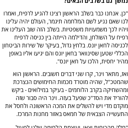
נמשך גם בשלבים הבאים?
"כן. אנחנו כבר בשלב הראשון רצינו להגיע לרפיח, ואמרו
לנו שאם נגיע לשם המלחמה תיגמר, העולם יהיה עלינו
ויהיו לכך משמעויות משפטיות. בשלב הזה שוב העלינו את
רפיח על השולחן, והדילמה הייתה בין כניסה לרפיח
לכניסה לחאן יונס. בלחץ גדול, בעיקר של שירות הביטחון
הכללי שטען שסינוואר בחאן יונס והם יגיעו אליו באופן
מהיר יחסית, הלכו על חאן יונס".
ואז, מתאר וינר, קרו שני דברים חשובים. הראשון הוא
שהמטכ"ל, שהיה מוטרד מכמות החימושים הנצרכת
ומהשחיקה בקרב הלוחמים - בעיקר במילואים - ביקש
להוריד את הסד"כ שפעל בעזה. וינר היה סבור שזה
מוקדם מדי ויש להשלים את המכה הראשונה ולחסל את
התעשייה הצבאית של חמאס באזור מחנות המרכז.
"חלק מהכוחות יצאו, ועוצמת הלחימה שלנו לפעול