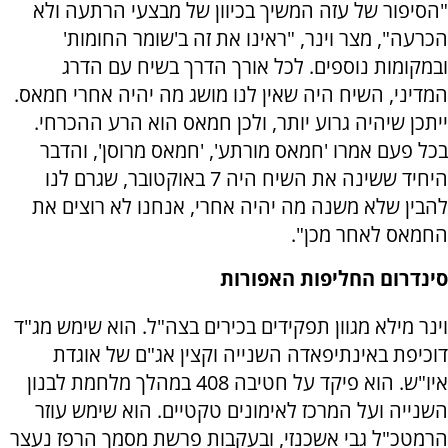
"הסיפור של עזה המשיך בכיוון של מבצעי הרתעה ולא
הכרעה", מצר וינר, "ראינו את זה ב'שומר החומות'
ובמקומות נוספים. לכל אורך הדרך בשיח עם הדרג
המדיני, השיח היה שאין לנו מושג מה יהיה אחרי חמאס.
ייתכן שיהיה גרוע יותר, ולכן חמאס הוא הרע ההכרחי.
בכל פעם אמרו 'חמאס מורתע', 'חמאס מרוסן', והדבר
היחיד ששינה את השיח היה 7 באוקטובר, שגרם לנו
להבין שלא משנה מה יהיה אחרי, אנחנו לא רוצים את
החמאס לאחר מכן".
סינדרום החליפות האפורות
וינר מילא מגוון תפקידים בכירים בצה"ל. הוא שימש מג"ד
דוכיפת באינתיפאדה השנייה וקצין אג"ם של אוגדת
איו"ש. הוא פיקד על חטיבה 408 במהלך מלחמת לבנון
השנייה ועל המרכז לאימונים טקטיים. הוא שימש עוזר
הרמטכ"ל גבי אשכנזי, ובעקבות פרשת מסמך הרפז נעצר