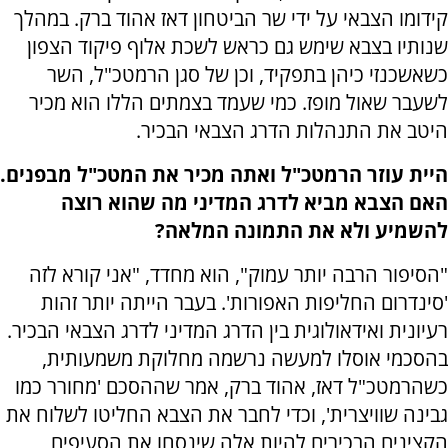
קידומו הצבאי על ידי שר הביטחון דאז אהוד ברק. במהלך
שנותיו בצבא שימש גם כראש לשכת אלוף פיקוד הצפון
כשאשכנזי כיהן בתפקיד, וכן של סגן הרמטכ"ל, השר
לשעבר שאול מופז. כמי שעמד בצמתים הללו הוא מכיר
היטב את התנהלות הדרג הצבאי הבכיר.
היית עוזר הרמטכ"ל ואתה מכיר את המטכ"ל מבפנים.
האם הצבא מביא לדרג המדיני מה שהוא רוצה
להשמיע ולא את התמונה המלאה?
"הסיפור הרבה יותר עמוק", הוא מחדד, "אני קורא לזה
'סינדרום החליפות האפורות'. בעבר הייתה יותר זהות
רעיונית ואידאולוגית בין הדרג המדיני לדרג הצבאי הבכיר.
בהסכמי אוסלו למעשה נרשמה מחלוקת משמעותית,
כשהרמטכ"ל דאז, אהוד ברק, אמר שההסכם 'מחורר כמו
גבינה שוויצרית', וכדי לחבר את הצבא החליטו לשלוח את
הקצינים הבכירים להיות אלה שינסחו את הסעיפים