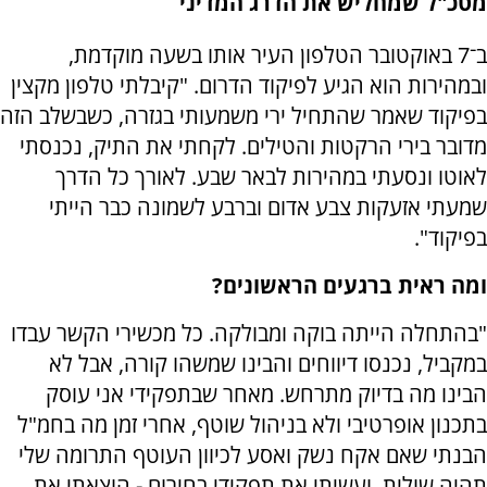
מטכ"ל שמחליש את הדרג המדיני
ב־7 באוקטובר הטלפון העיר אותו בשעה מוקדמת,
ובמהירות הוא הגיע לפיקוד הדרום. "קיבלתי טלפון מקצין
בפיקוד שאמר שהתחיל ירי משמעותי בגזרה, כשבשלב הזה
מדובר בירי הרקטות והטילים. לקחתי את התיק, נכנסתי
לאוטו ונסעתי במהירות לבאר שבע. לאורך כל הדרך
שמעתי אזעקות צבע אדום וברבע לשמונה כבר הייתי
בפיקוד".
ומה ראית ברגעים הראשונים?
"בהתחלה הייתה בוקה ומבולקה. כל מכשירי הקשר עבדו
במקביל, נכנסו דיווחים והבינו שמשהו קורה, אבל לא
הבינו מה בדיוק מתרחש. מאחר שבתפקידי אני עוסק
בתכנון אופרטיבי ולא בניהול שוטף, אחרי זמן מה בחמ"ל
הבנתי שאם אקח נשק ואסע לכיוון העוטף התרומה שלי
תהיה שולית, ועשיתי את תפקידי בחירום - הוצאתי את