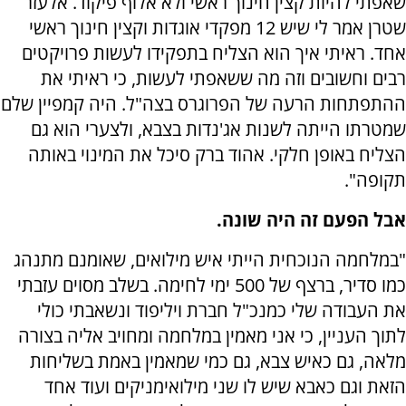
שאפתי להיות קצין חינוך ראשי ולא אלוף פיקוד. אלעזר
שטרן אמר לי שיש 12 מפקדי אוגדות וקצין חינוך ראשי
אחד. ראיתי איך הוא הצליח בתפקידו לעשות פרויקטים
רבים וחשובים וזה מה ששאפתי לעשות, כי ראיתי את
ההתפתחות הרעה של הפרוגרס בצה"ל. היה קמפיין שלם
שמטרתו הייתה לשנות אג'נדות בצבא, ולצערי הוא גם
הצליח באופן חלקי. אהוד ברק סיכל את המינוי באותה
תקופה".
אבל הפעם זה היה שונה.
"במלחמה הנוכחית הייתי איש מילואים, שאומנם מתנהג
כמו סדיר, ברצף של 500 ימי לחימה. בשלב מסוים עזבתי
את העבודה שלי כמנכ"ל חברת ויליפוד ונשאבתי כולי
לתוך העניין, כי אני מאמין במלחמה ומחויב אליה בצורה
מלאה, גם כאיש צבא, גם כמי שמאמין באמת בשליחות
הזאת וגם כאבא שיש לו שני מילואימניקים ועוד אחד