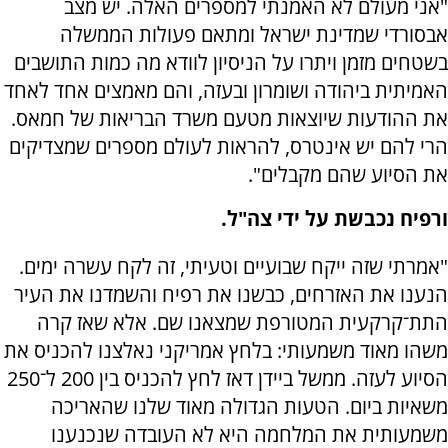
"אני מעולם לא האמנתי למספרים האלה. יש מצב
אבסורדי שמדינת ישראל ומתאם פעולות הממשלה
בשטחים מזמן ויתרו על הניסיון לוודא מה כמות התושבים
האמיתית ביהודה ושומרון ובעזה, והם מאמצים אחד לאחד
את ההודעות שיוצאות מטעם משרד הבריאות של חמאס.
הרי להם יש אינטרס, להראות לעולם מספרים שמצדיקים
את הסיוע שהם מקבלים".
ורפיח נכבשת על ידי צה"ל.
"אמרתי שזה ייקח שבועיים וטעיתי, זה לקח עשרה ימים.
הנענו את האזרחים, כבשנו את רפיח והשמדנו את העיר
התת־קרקעית המטורפת שמצאנו שם. אלא שאז קרה
משהו מאוד משמעותי: בלחץ אמריקני נאלצנו להכניס את
הסיוע לעזה. ממשל ביידן דאז לחץ להכניס בין 200 ל־250
משאיות ביום. הטעות הגדולה מאוד שלנו שהאריכה
משמעותית את המלחמה היא לא העובדה שנכנענו