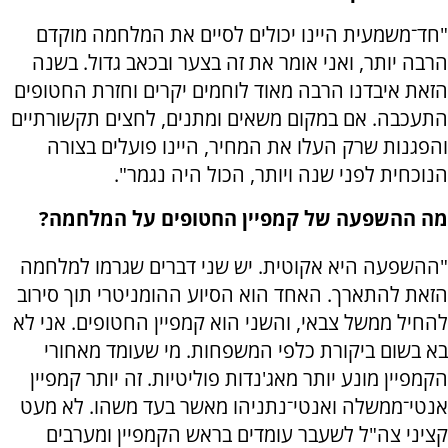
"חד־משמעית היינו יכולים לסיים את המלחמה מוקדם
הרבה יותר, ואני אומר את זה בצער ובכאב גדול. בשנה
הזאת איבדנו הרבה מאוד לוחמים יקרים וחזרת החטופים
התעכבה. אם במקום משאים ומתנים, לחצים תקשורתיים
והפגנות שרק העלו את המחיר, היינו פועלים בצורה
הנוכחית לפני שנה ויותר, הכול היה נגמר".
מה ההשפעה של קמפיין החטופים על המלחמה?
"ההשפעה היא אקוטית. יש שני דברים שגרמו למלחמה
הזאת להתארך. האחד הוא הסיוע ההומניטרי תוך סירוב
להחיל ממשל צבאי, והשני הוא קמפיין החטופים. אני לא
בא בשום ביקורת כלפי המשפחות. מי שעומד מאחורי
הקמפיין מונע יותר מאג'נדות פוליטיות. זה יותר קמפיין
אנטי־ממשלה ואנטי־נתניהו מאשר בעד משהו. לא מעט
קציני צה"ל לשעבר עומדים בראש הקמפיין ומערבים