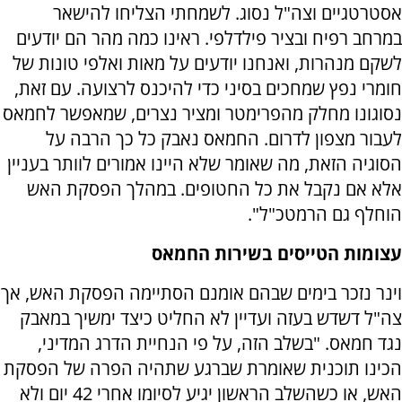
אסטרטגיים וצה"ל נסוג. לשמחתי הצליחו להישאר
במרחב רפיח ובציר פילדלפי. ראינו כמה מהר הם יודעים
לשקם מנהרות, ואנחנו יודעים על מאות ואלפי טונות של
חומרי נפץ שמחכים בסיני כדי להיכנס לרצועה. עם זאת,
נסוגונו מחלק מהפרימטר ומציר נצרים, שמאפשר לחמאס
לעבור מצפון לדרום. החמאס נאבק כל כך הרבה על
הסוגיה הזאת, מה שאומר שלא היינו אמורים לוותר בעניין
אלא אם נקבל את כל החטופים. במהלך הפסקת האש
הוחלף גם הרמטכ"ל".
עצומות הטייסים בשירות החמאס
וינר נזכר בימים שבהם אומנם הסתיימה הפסקת האש, אך
צה"ל דשדש בעזה ועדיין לא החליט כיצד ימשיך במאבק
נגד חמאס. "בשלב הזה, על פי הנחיית הדרג המדיני,
הכינו תוכנית שאומרת שברגע שתהיה הפרה של הפסקת
האש, או כשהשלב הראשון יגיע לסיומו אחרי 42 יום ולא