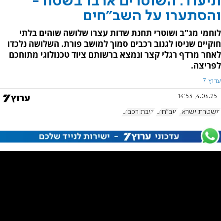
תיעוד: השוטרים ארבו בשטח -
והסתערו על השב"חים
לוחמי מג"ב ושוטרי תחנת שדות עצרו שלושה שוהים בלתי
חוקיים שניסו לגנוב רכבים סמוך למושב פורת. השלושה נלכדו
לאחר מרדף רגלי קצר ונמצא ברשותם ציוד טכנולוגי מתוחכם
לפריצה.
ערוץ 7
4.06.25, 14:53
משטרת ישראל
שב"חים
גניבת רכבים