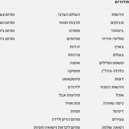
מדורים
חדשות
העולם הערבי
פורום צע
מבזקים
תרבות ופנאי
פורום נשו
ביטחוני
ספורט
פורום בי
פוליטי-מדיני
פורומים
פורום בי
בארץ
יהדות
בעולם
צרכנות
משפט ופלילים
אופנה
כלכלה ונדל"ן
מוסיקה
דעות
פיוטקאסט
חדשות המגזר
ילדודס
אוכל
מודעות אבל
כיפה שחורה
מזג אוויר
דיגיטל
תגיות
צעירים
פורום הריון ולידה
רפואה שלמה
פורום לקראת נישואין וזוגיות