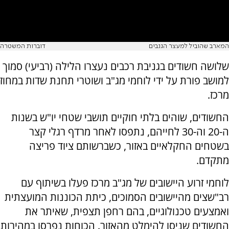
המארב שהוביל למעצר הגנבים
דוברות המשטרה
שלושה חשודים בגניבת רכבים נעצרו הלילה (רביעי) סמוך
למושב פורת על ידי לוחמי מג"ב ושוטרי תחנת שדות במחוז
מרכז.
החשודים, שוהים בלתי חוקיים תושבי שטחי יו"ש בשנות
ה-20 וה-30 לחייהם, נתפסו לאחר מרדף רגלי קצר
בשטחים החקלאיים באזור, כשברשותם ציוד פריצה
מתקדם.
לוחמי זרוע היישובים של מג"ב מרכז פעלו בשיתוף עם
רב"שצים מהיישובים הסמוכים, כיתת הכוננות המועצתית
ואמצעים טכנולוגיים, בהם רחפן תצפית, שאיתר את
החשודים שניסו להימלט מהאזור. הכוחות נפרסו במהירות