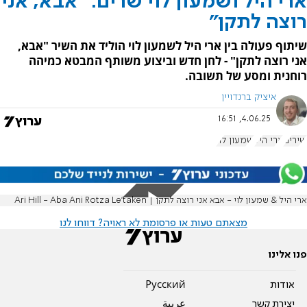
ארי היל ושמעון לוי שרים: "אבא, אני
רוצה לתקן"
שיתוף פעולה בין ארי היל לשמעון לוי הוליד את השיר "אבא,
אני רוצה לתקן" - לחן חדש וביצוע משותף המבטא כמיהה
רוחנית ומסע של תשובה.
איציק ברנדויין
4.06.25, 16:51
שירים
ארי היל
שמעון לוי
ארי היל & שמעון לוי - אבא אני רוצה לתקן | Ari Hill - Aba Ani Rotza Le'taken
מצאתם טעות או פרסומת לא ראויה? דווחו לנו
פנו אלינו
אודות
Pусский
יצירת קשר
عربية