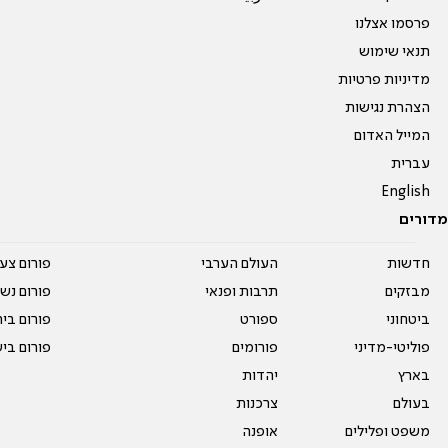
פרסמו אצלנו
תנאי שימוש
מדיניות פרטיות
הצהרת נגישות
המייל האדום
עברית
English
מדורים
חדשות
העולם הערבי
פורום צע
מבזקים
תרבות ופנאי
פורום נשו
ביטחוני
ספורט
פורום בי
פוליטי-מדיני
פורומים
פורום בי
בארץ
יהדות
בעולם
צרכנות
משפט ופלילים
אופנה