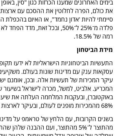
בימים האחרונים שמענו הכרזות כגון "סין, באופן
את כולם, הפרה לחלוטין את ההסכם עם ארצות 
סיימתי להיות 'אדון נחמד", או האיום בהכפלת ה
פלדה מ־25% ל־50%, ובכל זאת, מדד הפח
רמה של 18.5%.
מידת הביטחון
התעשיות הביטחוניות הישראליות לא ידעו תקופה 
עסקאות ענק עם מדינות שונות בעולם. משקיעים
עיקר המכירות של תעשיות אלה. ובכן, אומנם ישר
68% מהמכירות מופנים לעולם, ובעיקר לארצות הברית ולאירופה.
מהתוצר ל־5% מהתוצר, ועם ההבנה שלה
שחלקה של אירופה יגדל משמעותית. הבעיה של ה