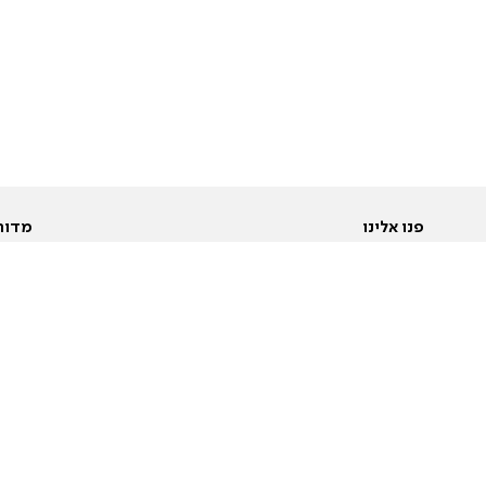
פנו אלינו
מדור
אודות
Pусский
חד
יצירת קשר
عربية
מב
פרסמו אצלנו
בי
תנאי שימוש
פו
מדיניות פרטיות
בא
הצהרת נגישות
בע
המייל האדום
מש