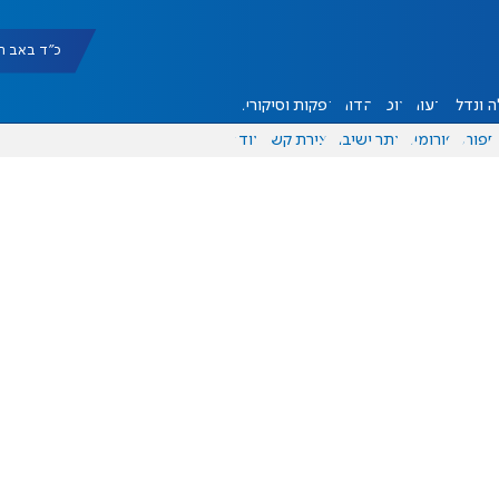
כ"ד באב תשפ"ו |
 ונדל"ן
דעות
אוכל
יהדות
הפקות וסיקורים
ספורט
פורומים
אתר ישיבה
יצירת קשר
עוד