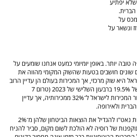
 שלא יפתיע
הברית.
מכס על
ד לא זז ונשאר על
טובה יותר. באופן יומיומי כמעט אנחנו שומעים על
 שונים חושבים בטעות שהשוק המקומי מהווה את
אל היא שוק מרכזי, אך המכירות בעולם הן עדיין הרוב
המכריע. אלביט, למשל, מכרה לישראל בשיעור של 19.5% ברבעון השלישי של 2023 (טרום 7
באוקטובר), ובעקבות המלחמה העלתה את שיעור המכירות לישראל ל־32% ממכירותיה, אך עדיין
בשנים הקרובות, עם הלחץ של טראמפ על מדינות נאט"ו להגדיל את הוצאות הביטחון שלהן מ־2%
ן שהתוקפנות של רוסיה לא הולכת לשום מקום, סביר להניח
חברות הביטחוניות כבר מזמן אינה מחסור בקונים,