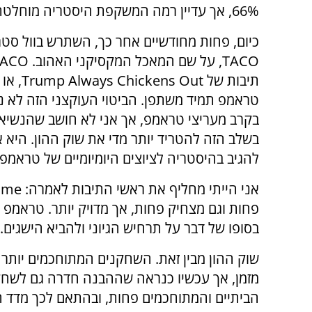
66%, אך עדיין רמה המשקפת היסטריה מוחלטת.
כיום, פחות מחודשיים אחר כך, השתרש בוול סטר
TACO
, על שם המאכל המקסיקני האהוב.
TACO
תיבות של
Trump Always Chickens Out
, או
טראמפ תמיד משתפן. הביטוי העוקצני הזה לא נ
בקרב מעריצי טראמפ, אך אני לא חושב שהנשיא 
בשלב הזה להטריד יותר מדי את שוק ההון. היא א
להגיב בהיסטריה לציוצים היומיומיים של טראמפ
אני הייתי מחליף את ראשי התיבות לאמרה:
ime
פחות וגם מצחיק פחות, אך מדויק יותר. טראמפ
בסופו של דבר על תרחיש הגיוני ולהביא הישגים.
שוק ההון מבין זאת. השחקנים המתוחכמים יותר 
מזמן, אך עכשיו כנראה שההבנה חדרה גם לשחק
הביתיים והמתוחכמים פחות, ובהתאם לכך מדד 