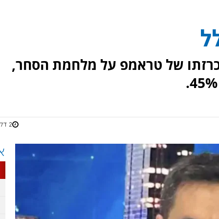
ל
 הכרזתו של טראמפ על מלחמת הסחר,
2 דקות
א