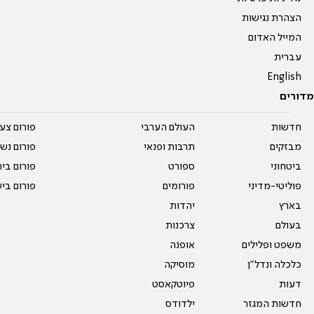
הצהרת נגישות
המייל האדום
עברית
English
מדורים
חדשות
העולם הערבי
פורום צע
מבזקים
תרבות ופנאי
פורום נשו
ביטחוני
ספורט
פורום בי
פוליטי-מדיני
פורומים
פורום בי
בארץ
יהדות
בעולם
צרכנות
משפט ופלילים
אופנה
כלכלה ונדל"ן
מוסיקה
דעות
פיוטקאסט
חדשות המגזר
ילדודס