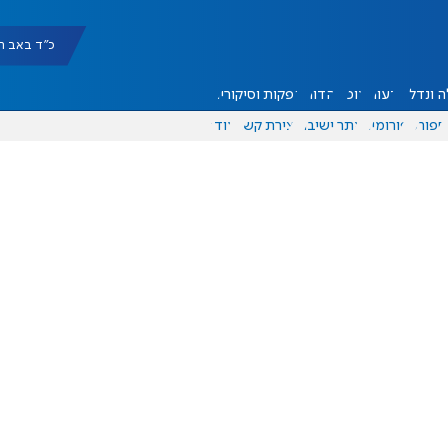
כ"ד באב תשפ"ו |
 ונדל"ן
דעות
אוכל
יהדות
הפקות וסיקורים
ספורט
פורומים
אתר ישיבה
יצירת קשר
עוד