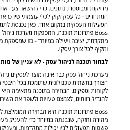
עזה בכל תחום, בעלי עסקים נדרשים לקבל החלט
מדויקות ומבוססות נתונים. כדי להישאר צעד אחד
המתחרים - כל עסק זקוק לכלי עוצמתי שירכז את
הפעילות העסקית במקום אחד. כאן נכנסת לתמ
Boss
פתרונות תוכנה, המספקת מערכת ניהול 
מתקדמת, יציבה ויעילה במיוחד - כזו שמספקת 
ומקיף לכל צורך עסקי.
לבחור תוכנה לניהול עסק - לא עניין של מות
מערכת ניהול עסק כבר אינה מוצר לעסקים גדולים
הצורך בתשתית טכנולוגית שתומכת בכל היבטי ה
לקוחות וספקים. הבחירה בתוכנה מתאימה היא ק
להגדיל רווחים, לצמצם טעויות ולשפר את השירו
Boss
פתרונות תוכנה היא הבחירה המומלצת לעס
מהירה וחזקה, שנבנתה במיוחד כדי להעניק מענ
פשטות תפעולית לבין יכולות מתקדמות, ומעניקה