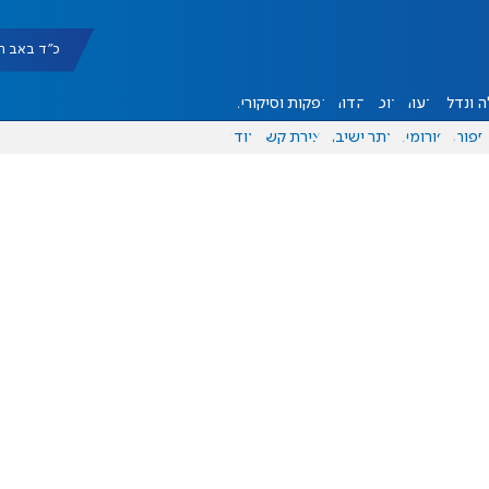
כ"ד באב תשפ"ו |
 ונדל"ן
דעות
אוכל
יהדות
הפקות וסיקורים
ספורט
פורומים
אתר ישיבה
יצירת קשר
עוד