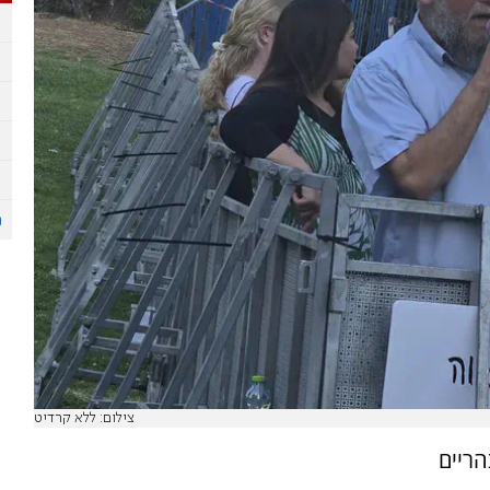
צילום: ללא קרדיט
הריים