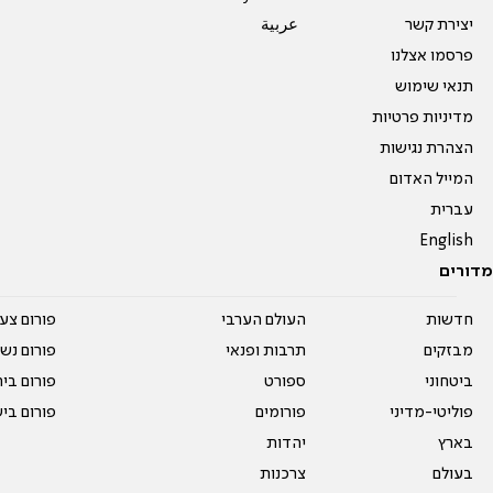
יצירת קשר
عربية
פרסמו אצלנו
תנאי שימוש
מדיניות פרטיות
הצהרת נגישות
המייל האדום
עברית
English
מדורים
חדשות
העולם הערבי
פורום צע
מבזקים
תרבות ופנאי
פורום נשו
ביטחוני
ספורט
פורום בי
פוליטי-מדיני
פורומים
פורום בי
בארץ
יהדות
בעולם
צרכנות