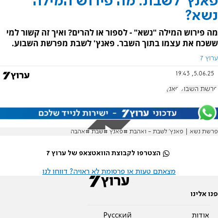
פאנץ' לשבת: מה פירוש המילה
נשא?
מה פירוש המילה "נשא" - לספור או להרים? ואיך זה קשור למי
ששכח את עצמו בתוך השבר. פאנץ' לשבת מפרשת השבוע.
ערוץ 7
5.06.25, 19:43
פרשת השבוע
פאנץ'
פרשת נשא | פאנץ׳ לשבת - ואהבת #פאנץ #שבת #אהבה
הצטרפו לקבוצת הוואטצאפ של ערוץ 7
מצאתם טעות או פרסומת לא ראויה? דווחו לנו
פנו אלינו
אודות
Pусский