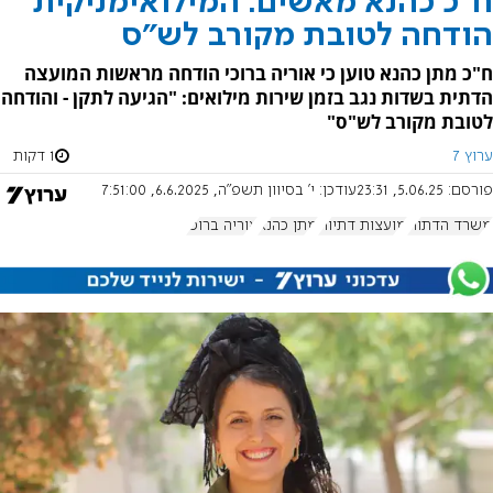
ח"כ כהנא מאשים: המילואימניקית
הודחה לטובת מקורב לש"ס
ח"כ מתן כהנא טוען כי אוריה ברוכי הודחה מראשות המועצה
הדתית בשדות נגב בזמן שירות מילואים: "הגיעה לתקן - והודחה
לטובת מקורב לש"ס"
ערוץ 7
1 דקות
פורסם:
5.06.25, 23:31
עודכן:
י' בסיוון תשפ"ה, 6.6.2025, 7:51:00
משרד הדתות
מועצות דתיות
מתן כהנא
אוריה ברוכי