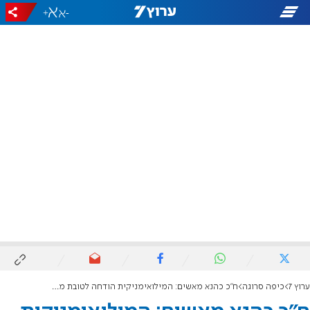
+
-
ערוץ 7
כיפה סרוגה
ח"כ כהנא מאשים: המילואימניקית הודחה לטובת מקורב לש"ס