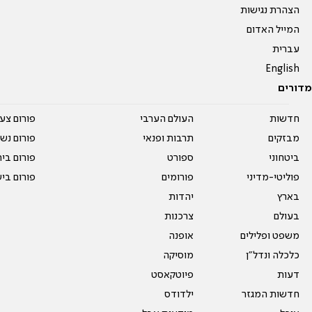
הצהרת נגישות
המייל האדום
עברית
English
מדורים
חדשות
העולם הערבי
פורום צע
מבזקים
תרבות ופנאי
פורום נשו
ביטחוני
ספורט
פורום בי
פוליטי-מדיני
פורומים
פורום בי
בארץ
יהדות
בעולם
צרכנות
משפט ופלילים
אופנה
כלכלה ונדל"ן
מוסיקה
דעות
פיוטקאסט
חדשות המגזר
ילדודס