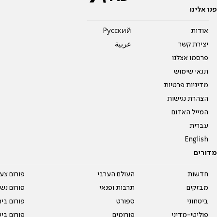
פנו אלינו
אודות
Pусский
יצירת קשר
عربية
פרסמו אצלנו
תנאי שימוש
מדיניות פרטיות
הצהרת נגישות
המייל האדום
עברית
English
מדורים
חדשות
העולם הערבי
פורום צע
מבזקים
תרבות ופנאי
פורום נשו
ביטחוני
ספורט
פורום בי
פוליטי-מדיני
פורומים
פורום בי