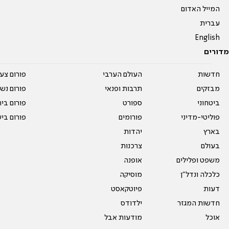
המייל האדום
עברית
English
מדורים
חדשות
העולם הערבי
פורום צע
מבזקים
תרבות ופנאי
פורום נשו
ביטחוני
ספורט
פורום בי
פוליטי-מדיני
פורומים
פורום בי
בארץ
יהדות
בעולם
צרכנות
משפט ופלילים
אופנה
כלכלה ונדל"ן
מוסיקה
דעות
פיוטקאסט
חדשות המגזר
ילדודס
אוכל
מודעות אבל