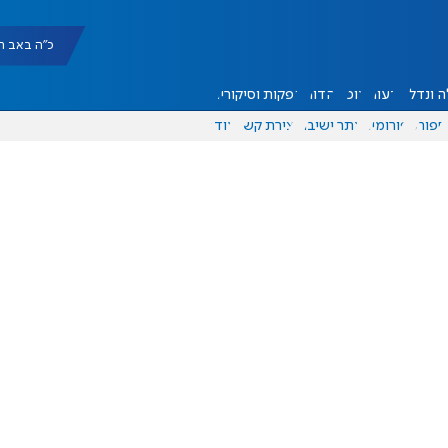
כ"ה באב תשפ"ו |
 ונדל"ן
דעות
אוכל
יהדות
הפקות וסיקורים
ספורט
פורומים
אתר ישיבה
יצירת קשר
עוד