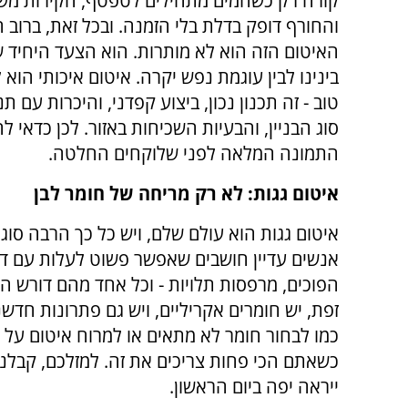
קורה רק כשהמים מתחילים לטפטף, הקירות מש
והחורף דופק בדלת בלי הזמנה. ובכל זאת, ברוב 
האיטום הזה הוא לא מותרות. הוא הצעד היחיד 
בינינו לבין עוגמת נפש יקרה. איטום איכותי הוא 
טוב - זה תכנון נכון, ביצוע קפדני, והיכרות עם 
סוג הבניין, והבעיות השכיחות באזור. לכן כדאי ל
התמונה המלאה לפני שלוקחים החלטה.
איטום גגות: לא רק מריחה של חומר לבן
איטום גגות הוא עולם שלם, ויש כל כך הרבה סוגי
אנשים עדיין חושבים שאפשר פשוט לעלות עם דלי וס
הפוכים, מרפסות תלויות - וכל אחד מהם דורש הת
זפת, יש חומרים אקריליים, ויש גם פתרונות חדש
כמו לבחור חומר לא מתאים או למרוח איטום על ת
כשאתם הכי פחות צריכים את זה. למזלכם, קבלני 
ייראה יפה ביום הראשון
.