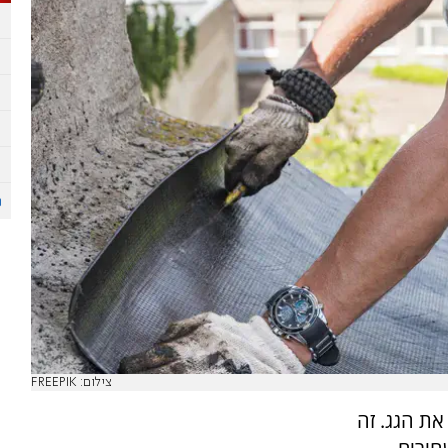
צילום: FREEPIK
ת הגג. זה