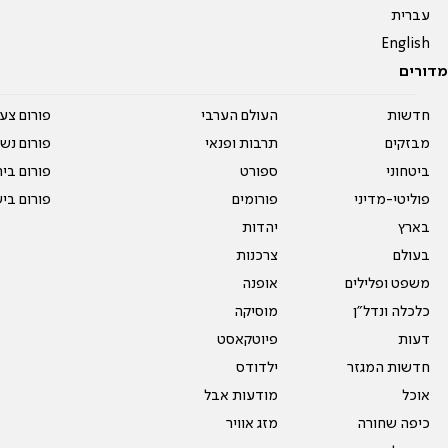
עברית
English
מדורים
חדשות
העולם הערבי
פורום צע
מבזקים
תרבות ופנאי
פורום נשו
ביטחוני
ספורט
פורום בי
פוליטי-מדיני
פורומים
פורום בי
בארץ
יהדות
בעולם
צרכנות
משפט ופלילים
אופנה
כלכלה ונדל"ן
מוסיקה
דעות
פיוטקאסט
חדשות המגזר
ילדודס
אוכל
מודעות אבל
כיפה שחורה
מזג אוויר