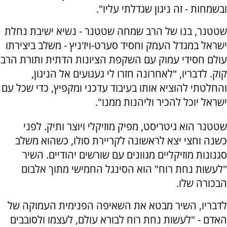
ובשמחות - זה ניגון שגדלתי עליו".
שטטנר, בנו של הרב שמחה שטטנר - נשיא ישיבת נחלת
ישראל במגדל העמק וחסיד סערט-ויז'ניץ - משלב ביצירתו
עולם חסידי עמוק עם השקפת הציונות הדתית ותורת הרב
קוק. לדבריו, "לאחרונה חזרו לי געגועים אל הניגון,
והחלטתי להוציא אותו בעיבוד עדכני ומקפיץ, כדי שכל עם
ישראל יוכל להכיר וליהנות ממנו".
שטטנר הוא גיטריסט, מפיק מוזיקלי ויוצר ותיק. לפני
כשנה וחצי יצא לראשונה לקריירת סולו, כשהוא משלב
סגנונות מוזיקליים מגוונים עם שורשים יהודיים. השיר
"לעשות נחת רוח" הוא הסינגל החמישי מתוך אלבום
הבכורה שלו.
לדבריו, השיר מבטא את השאיפה הפנימית העמוקה של
האדם - "לעשות נחת רוח לבורא עולם, לעצמו ולסובבים