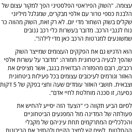
עצומה. "השוק הפיראטי הפלסטיני הפך למקור עצום של
הלבנת כספי טרור עם אלפי מבקרים, שמגלגל מיליוני
שקלים בשוק השחור מדי יום. לא רק זאת, השוק מהווה כר
נוח לגנבי הרכב. מדובר בעשרות כלי רכב גנובים
שמשונעים למגרטות הרכב כאן מדי לילה!".
הוא הדגיש גם את הפקקים העצומים שמייצר השוק
שהפך לבעיה ביטחונית חמורה: "מדובר על עשרות אלפי
רכבים, רובם מהפזורה הבדואית בנגב, אשר מציפים את
האזור וגורמים לעיכובים עצומים בכל פעילות ביטחונית
וצבאית. תושבי האזור עומדים שעה וחצי בפקק של 5 דקות
נסיעה, זו סכנה מוחלטת לחיי אדם".
לסיום הביע תקווה כי "הצעד הזה יסייע להחיש את
פעולתה של המדינה מול המפגעים הביטחוניים
והכלכליים המתרקמים תחת עיניהם של מקבלי
ההחלטות, לשים קץ למצב הקיים ולהחזיר את הריבונות