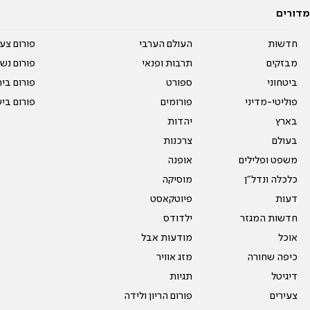
מדורים
חדשות
העולם הערבי
פורום צע
מבזקים
תרבות ופנאי
פורום נשו
ביטחוני
ספורט
פורום בי
פוליטי-מדיני
פורומים
פורום בי
בארץ
יהדות
בעולם
צרכנות
משפט ופלילים
אופנה
כלכלה ונדל"ן
מוסיקה
דעות
פיוטקאסט
חדשות המגזר
ילדודס
אוכל
מודעות אבל
כיפה שחורה
מזג אוויר
דיגיטל
תגיות
צעירים
פורום הריון ולידה