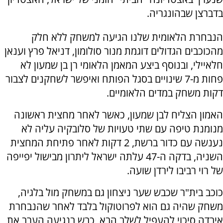
בדברצן שבהונגריה.
הנבחרת הלאומית שלנו הגיעה למשחק ללא חלק
מהכוכבים הגדולים דוגמת מנור סולומון, דניאל פרץ וענאן
חלאיילי, ובנוסף ביצע המאמן הלאומי רן בן שמעון לא
פחות מ-7 שינויים בסגל הפותח ואיפשר לשחקנים לצבור
דקות משחק במדים הלאומיים.
האמון הצליח לבן שמעון, כאשר לאחר מחצית ראשונה
מנומנת טיפה עם שתי טעויות של סלובקיה עליה לא
נענשה עם כדור ברשת, 2 דקות לאחר פתיחת המחצית
השניה, בדקה ה-47 עלתה ישראל ליתרון מבישול יפייפה
של רוי רביבו לירדן שועה.
כוכב בית"ר שכבש שער ניצחון גם במשחק מול בלגיה,
משחק שהיה גם הוא לפרוטוקול בלבד לאחר שהנבחרת
איבדה סיכוי להעפיל לשלב הבא, כבש בנגיעה הערב את