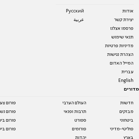
אודות
Pусский
יצירת קשר
عربية
פרסמו אצלנו
תנאי שימוש
מדיניות פרטיות
הצהרת נגישות
המייל האדום
עברית
English
מדורים
חדשות
העולם הערבי
פורום צע
מבזקים
תרבות ופנאי
פורום נשו
ביטחוני
ספורט
פורום בי
פוליטי-מדיני
פורומים
פורום בי
בארץ
יהדות