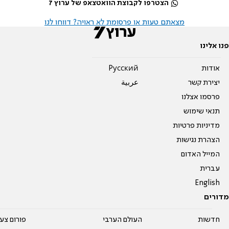
הצטרפו לקבוצת הוואטצאפ של ערוץ 7
מצאתם טעות או פרסומת לא ראויה? דווחו לנו
פנו אלינו
אודות
Pусский
יצירת קשר
عربية
פרסמו אצלנו
תנאי שימוש
מדיניות פרטיות
הצהרת נגישות
המייל האדום
עברית
English
מדורים
חדשות
העולם הערבי
פורום צע